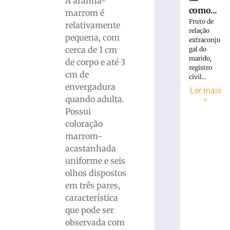
A aranha-
como...
marrom é
Fruto de
relativamente
relação
pequena, com
extraconju
cerca de 1 cm
gal do
marido,
de corpo e até 3
registro
cm de
civil...
envergadura
Ler mais
»
quando adulta.
Possui
coloração
marrom-
acastanhada
uniforme e seis
olhos dispostos
em três pares,
característica
que pode ser
observada com