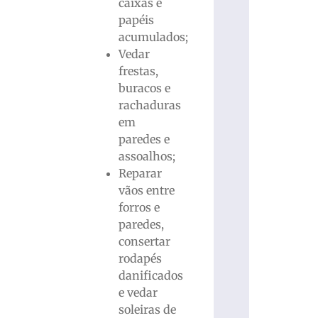
caixas e
papéis
acumulados;
Vedar
frestas,
buracos e
rachaduras
em
paredes e
assoalhos;
Reparar
vãos entre
forros e
paredes,
consertar
rodapés
danificados
e vedar
soleiras de