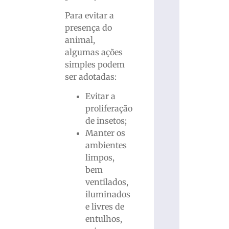
Para evitar a
presença do
animal,
algumas ações
simples podem
ser adotadas:
Evitar a
proliferação
de insetos;
Manter os
ambientes
limpos,
bem
ventilados,
iluminados
e livres de
entulhos,