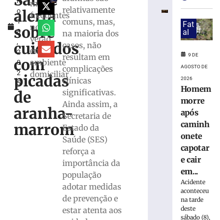
Saúde
h
Paulo
mais
relativamente
alerta
o
confirma
frequentes
comuns, mas,
1
23
Fat
no
sobre
8
al
na maioria dos
casos
verão,
,
de
cuidados
casos, não
em
2
sarampo;
9 DE
resultam em
com
ambiente
0
16
AGOSTO DE
complicações
2
domiciliar
não
picadas
2026
clínicas
5
se
Homem
significativas.
de
vacinaram
morre
Ainda assim, a
8
aranha-
após
Secretaria de
de
agosto
caminh
marrom
Estado da
de
onete
2026
Saúde (SES)
capotar
Ler
reforça a
e cair
mais
importância da
em...
»
população
Acidente
adotar medidas
aconteceu
de prevenção e
DIA
na tarde
deste
INTERNACIO
estar atenta aos
sábado (8),