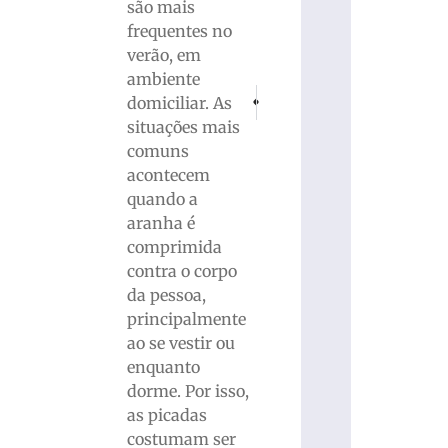
são mais
frequentes no
verão, em
ambiente
PRÓXIMO
ANTERIOR
domiciliar. As
“Músicos em Harmonia” reúne talentos 
Alcolumbre lê requerimento qu
situações mais
comuns
acontecem
quando a
aranha é
comprimida
contra o corpo
da pessoa,
principalmente
ao se vestir ou
enquanto
dorme. Por isso,
as picadas
costumam ser