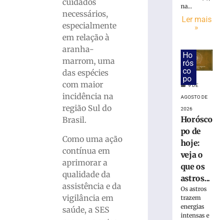
DA
cuidados
na...
CERVEJA:
necessários,
Ler mais
Médico
especialmente
»
fala
em relação à
sobre
aranha-
consumo
Ho
marrom, uma
moderado
rós
co
das espécies
7
po
de
com maior
9 DE
agosto
incidência na
de
AGOSTO DE
2026
região Sul do
2026
Ler
Horósco
Brasil.
mais
po de
»
Como uma ação
hoje:
contínua em
veja o
aprimorar a
Hospital
que os
qualidade da
atualiza
astros...
assistência e da
estado
Os astros
de
vigilância em
trazem
saúde
energias
saúde, a SES
intensas e
de