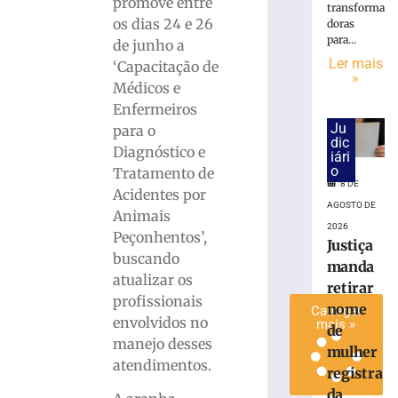
promove entre
transforma
trabalhador
os dias 24 e 26
doras
ferido
para...
de junho a
durante
Ler mais
‘Capacitação de
montagem
»
Médicos e
de
estrutura
Enfermeiros
em
Ju
para o
dic
Brusque
Diagnóstico e
iári
4
o
Tratamento de
de
8 DE
Acidentes por
agosto
AGOSTO DE
de
Animais
2026
2026
Peçonhentos’,
Ler
Justiça
buscando
mais
manda
atualizar os
»
retirar
profissionais
nome
Carregar
envolvidos no
mais »
de
manejo desses
mulher
atendimentos.
registra
da