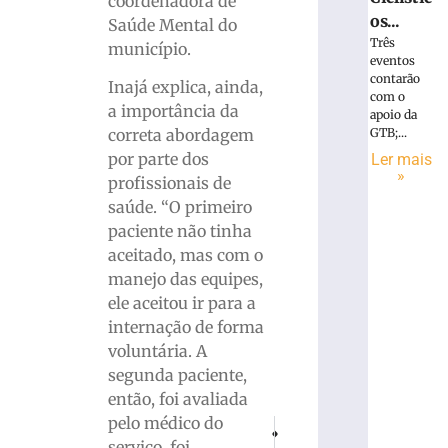
coordenadora de
os...
Saúde Mental do
Três
município.
eventos
contarão
Inajá explica, ainda,
com o
a importância da
apoio da
correta abordagem
GTB;...
por parte dos
Ler mais
»
profissionais de
saúde. “O primeiro
paciente não tinha
aceitado, mas com o
manejo das equipes,
ele aceitou ir para a
internação de forma
voluntária. A
segunda paciente,
então, foi avaliada
pelo médico do
PRÓXIMO
ANTERIOR
Automóvel com placas de Brusque en
Campanha de vacinação cont
serviço, foi