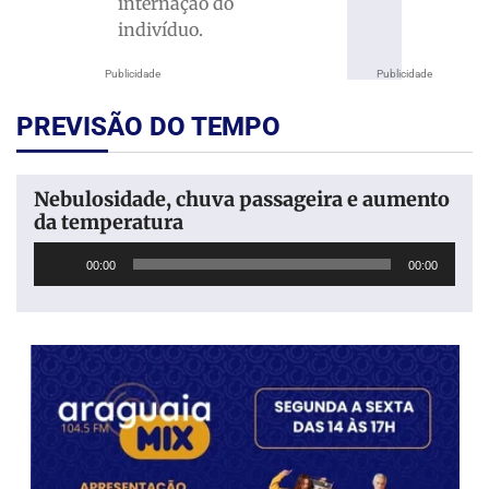
internação do
indivíduo.
Publicidade
Publicidade
PREVISÃO DO TEMPO
Nebulosidade, chuva passageira e aumento
da temperatura
Tocador
00:00
00:00
de
áudio