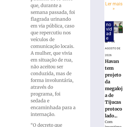
trabalhador
Ler mais
que, durante a
ferido
»
durante
semana passada, foi
montagem
flagrada urinando
de
no
em via pública, caso
vid
estrutura
que repercutiu nos
ad
em
e
veículos de
Brusque
7 DE
comunicação locais.
4
AGOSTO DE
A mulher, que vivia
de
2026
agosto
em situação de rua,
Havan
de
2026
não aceitou ser
tem
Ler
conduzida, mas de
projeto
mais
forma involuntária,
da
»
através do
megaloj
programa, foi
a de
sedada e
Município
Tijucas
encaminhada para a
do
protoco
litoral
internação.
lado...
indenizará
Com
“O decreto que
jovem
investime