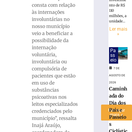
que
consta com relação
nto de R$
perdeu
110
às internações
milhões, a
testículo
involuntárias no
unidade...
por
nosso município
Ler mais
atraso
veio a beneficiar a
»
no
possibilidade da
diagnóstico
internação
médico
Pa
voluntária,
ss
4
eio
de
involuntária ou
agosto
compulsória de
de
7 DE
2026
pacientes que estão
AGOSTO DE
Ler
em uso de
2026
mais
Caminh
substâncias
»
ada do
psicoativas nos
Dia dos
leitos especializados
Pais e
Carregar
credenciados pelo
mais »
Passeio
município”, ressalta
s
Inajá Araújo,
Ciclístic