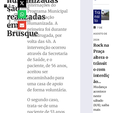
humanizadas
2
CERVEJA:
conduzidos
internações do
são
8,
Médico
durante
Programa Municipal
2
fala
Trâ
essa
realizadas
0
nsi
de Internação
sobre
segunda-
to
2
consumo
em
Humanizada. A
feira
4
moderado
7 DE
primeira foi durante
Brusque
(27)
7
AGOSTO DE
a madrugada, por
de
2026
volta das 4h. A
agosto
Rock na
de
intervenção ocorreu
2026
Praça
através da Secretaria
Ler
altera o
de Saúde, e o
mais
trânsit
paciente, de 56 anos,
»
o com
aceitou ser
interdiç
encaminhado para
Hospital
ão...
uma casa de apoio
atualiza
Mudança
de forma voluntária.
estado
acontece
neste
de
O segundo caso,
sábado
saúde
trata-se de uma
(8/8); saiba
de
mais
paciente de 53 anos