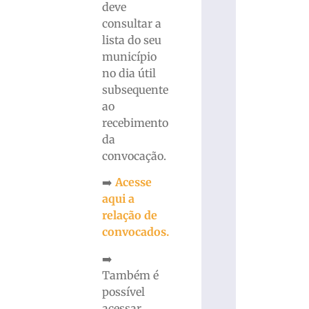
deve
consultar a
lista do seu
município
no dia útil
subsequente
ao
recebimento
da
convocação.
➡️
Acesse
aqui a
relação de
convocados.
➡️
Também é
possível
acessar