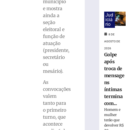
18.860
município
urnas
e mostra
eletrônicas
Jud
ainda a
em
iciá
seção
rio
SC
eleitoral e
8
8 DE
função de
de
agosto
AGOSTO DE
atuação
de
2026
2026
(presidente,
Golpe
Ler
secretário
após
mais
ou
troca de
»
mesário).
mensage
As
ns
Cratera
convocações
íntimas
se
valem
termina
abre
tanto para
com...
e
o primeiro
Homem e
“engole”
mulher
roda
turno, que
terão que
de
acontece
devolver R$
caminhão