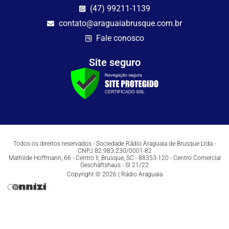
(47) 99211-1139
contato@araguaiabrusque.com.br
Fale conosco
Site seguro
Todos os direitos reservados - Sociedade Rádio Araguaia de Brusque Ltda -
CNPJ 82.983.230/0001-82
Mathilde Hoffmann, 66 - Centro II, Brusque, SC - 88353-120 - Centro Comercial
Geschäftshaus - Sl 21/22
Copyright © 2026 | Rádio Araguaia