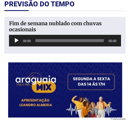
PREVISÃO DO TEMPO
Fim de semana nublado com chuvas
ocasionais
Tocador
00:00
00:00
de
áudio
Publicidade