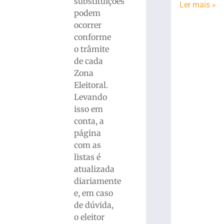
substituições
Ler mais »
podem
ocorrer
conforme
o trâmite
de cada
Zona
Eleitoral.
Levando
isso em
conta, a
página
com as
listas é
atualizada
diariamente
e, em caso
de dúvida,
o eleitor