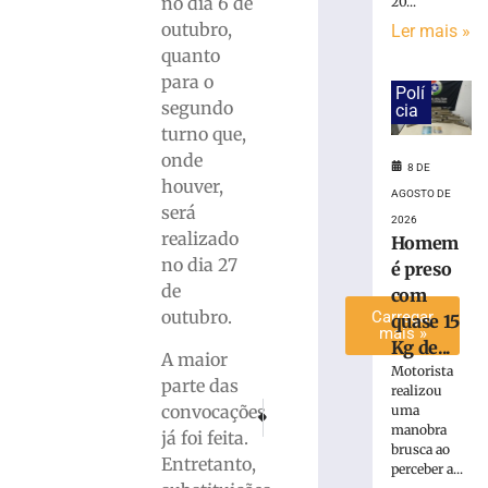
no dia 6 de
20...
de
outubro,
Ler mais »
lixo
quanto
em
para o
Brusque
Polí
segundo
cia
8
de
turno que,
agosto
onde
de
8 DE
2026
houver,
AGOSTO DE
Ler
será
2026
mais
realizado
Homem
»
no dia 27
é preso
de
com
outubro.
Carregar
quase 15
mais »
Kg de...
A maior
Motorista
parte das
realizou
PRÓXIMO
ANTERIOR
convocações
uma
No Oeste, professor que beijou aluna na b
STJ sofre ataque hacker, mas nega
manobra
já foi feita.
brusca ao
Entretanto,
perceber a...