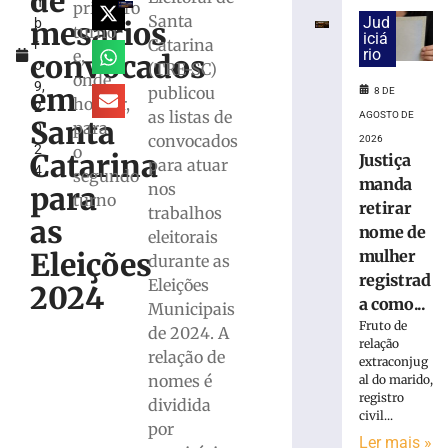
de
m
para
primeiro
Santa
Jud
mesários
b
monitorar
turno
iciá
Catarina
r
desinformaçã
rio
e,
convocados
o
(TRE-SC)
e
onde
9,
IA
em
publicou
8 DE
houver,
2
nas
as listas de
AGOSTO DE
Santa
para
0
eleições
convocados
2026
2
o
Catarina
8
Justiça
para atuar
4
de
segundo
manda
nos
agosto
para
turno
de
retirar
trabalhos
2026
as
nome de
eleitorais
Ler
mulher
Eleições
durante as
mais
registrad
Eleições
»
2024
a como...
Municipais
Fruto de
de 2024. A
TRE-
relação
relação de
extraconjug
SC
nomes é
al do marido,
realiza
registro
dividida
distribuição
civil...
de
por
Ler mais »