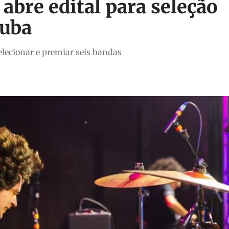
abre edital para seleção
ruba
lecionar e premiar seis bandas