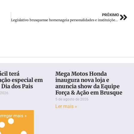
PRÓXIMO
Legislativo brusquense homenageia personalidades e instituições em sessão solene
cil terá
Mega Motos Honda
ção especial em
inaugura nova loja e
 Dia dos Pais
anuncia show da Equipe
Força & Ação em Brusque
 2026
5 de agosto de 2026
Ler mais »
rregar mais »