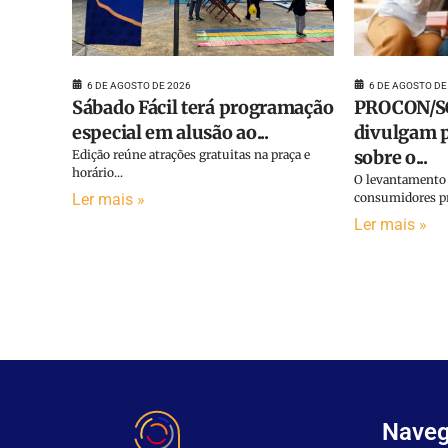
6 DE AGOSTO DE
6 DE AGOSTO DE 2026
PROCON/SC
Sábado Fácil terá programação
divulgam p
especial em alusão ao...
sobre o...
Edição reúne atrações gratuitas na praça e
horário...
O levantamento 
consumidores pr
Ler mais »
Ler mais »
Nave