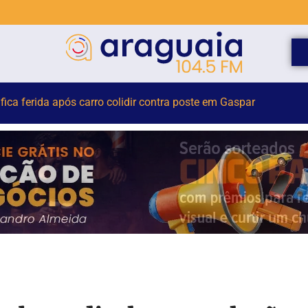
 capturam jararacuçu em pátio de residência no Bairro Águas C