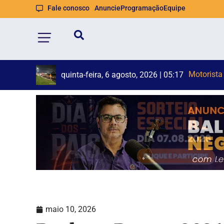
Fale conosco
Anuncie
Programação
Equipe
Big Ba
Bombeiros
quinta-feira, 6 agosto, 2026 | 05:17
quinta-feira, 6 agosto, 2026 | 05:11
maio 10, 2026