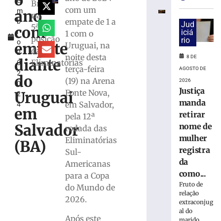
o
e
estreia
Brasil
com um
ano
m
com
na
empate de 1 a
b
vitória
Jud
5ª
com
r
iciá
1 com o
no
posição
rio
o
Campeonato
empate
Uruguai, na
das
2
Catarinense
noite desta
8 DE
diante
Eliminatórias
0,
8
terça-feira
AGOSTO DE
2
de
do
(19) na Arena
2026
agosto
0
de
Justiça
Fonte Nova,
Uruguai
2
2026
manda
em Salvador,
4
Ler
em
retirar
pela 12ª
mais
Salvador
nome de
rodada das
»
mulher
Eliminatórias
(BA)
registra
Sul-
Serra
da
Americanas
do
como...
para a Copa
Rio
Fruto de
do Mundo de
do
relação
2026.
Rastro
extraconjug
será
al do
Após este
marido,