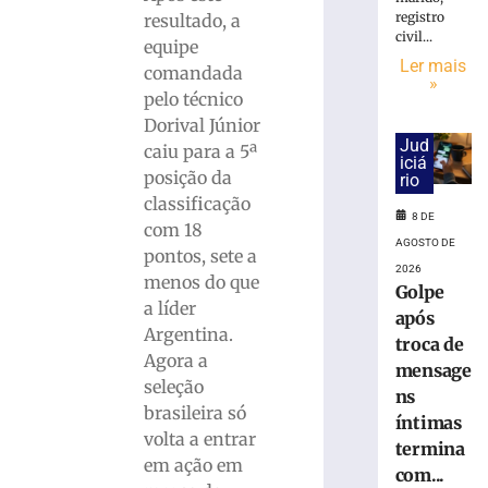
interditada
registro
resultado, a
neste
civil...
sábado
equipe
Ler mais
(8)
comandada
»
para
pelo técnico
corrida
Dorival Júnior
noturna
Jud
caiu para a 5ª
iciá
8
posição da
rio
de
agosto
classificação
de
8 DE
com 18
2026
AGOSTO DE
Ler
pontos, sete a
2026
mais
menos do que
Golpe
»
a líder
após
Argentina.
troca de
Agora a
Brusque
mensage
seleção
anuncia
ns
brasileira só
contratação
íntimas
do
volta a entrar
termina
zagueiro
em ação em
com...
João