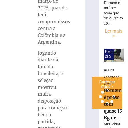
março de
Homem e
Maistro
2025, quando
mulher
para
terão que
terá
a
devolver R$
compromissos
Série
20...
contra a
C
Ler mais
Colômbia e a
»
7
de
Argentina.
agosto
de
Polí
Jogando
2026
cia
Ler
diante da
mais
torcida
8 DE
»
brasileira, a
AGOSTO DE
seleção
Carregar
2026
mais »
mostrou
Homem
muita
é preso
disposição
com
para começar
quase 15
bem a
Kg de...
partida,
Motorista