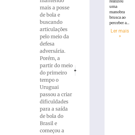
mantendo
realizou
uma
mais a posse
manobra
de bola e
brusca ao
buscando
perceber a...
articulações
Ler mais
»
pelo meio da
defesa
adversária.
Porém, a
partir do meio
PRÓXIMO
ANTERIOR
do primeiro
PF diz que Mauro Cid omitiu informações
Prefeitura de Brusque anuncia 
tempo o
Uruguai
passou a criar
dificuldades
para a saída
de bola do
Brasil e
começou a