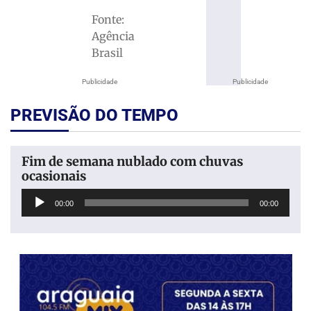
Fonte:
Agência
Brasil
Publicidade
Publicidade
PREVISÃO DO TEMPO
Fim de semana nublado com chuvas
ocasionais
Tocador
00:00
00:00
de
áudio