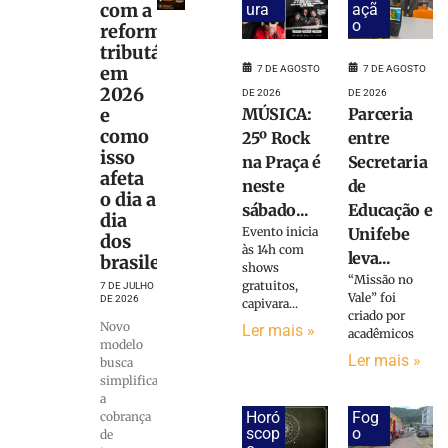
com a
ura
açã
o
reforma
tributária
em
7 DE AGOSTO
7 DE AGOSTO
2026
DE 2026
DE 2026
e
Parceria
MÚSICA:
como
entre
25º Rock
isso
Secretaria
na Praça é
afeta
de
neste
o dia a
Educação e
sábado...
dia
Unifebe
Evento inicia
dos
às 14h com
leva...
brasileiros
shows
“Missão no
gratuitos,
7 DE JULHO
Vale” foi
DE 2026
capivara...
criado por
Novo
Ler mais »
acadêmicos
modelo
Ler mais »
busca
simplificar
a
Horó
Fog
cobrança
scop
o
de