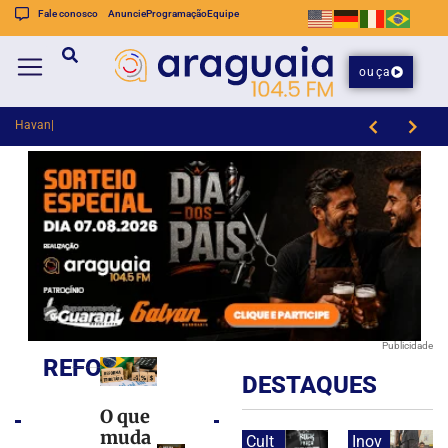
Fale conosco
Anuncie
Programação
Equipe
ouça
Havan tem projeto da
Caminhada do Dia dos Pais e Passeios Ciclísticos mobilizam Brusque neste sábado (8)
Publicidade
REFORMA
DESTAQUES
O que
muda
Cult
Inov