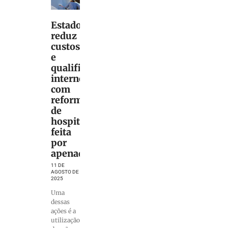
Estado
reduz
custos
e
qualifica
internos
com
reforma
de
hospitais
feita
por
apenados
11 DE
AGOSTO DE
2025
Uma
dessas
ações é a
utilização