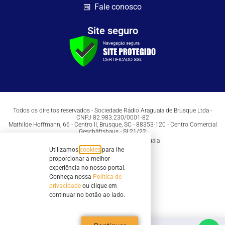
Fale conosco
Site seguro
Todos os direitos reservados - Sociedade Rádio Araguaia de Brusque Ltda -
CNPJ 82.983.230/0001-82
Mathilde Hoffmann, 66 - Centro II, Brusque, SC - 88353-120 - Centro Comercial
Geschäftshaus - Sl 21/22
Copyright © 2026 | Rádio Araguaia
Utilizamos
cookies
para lhe
proporcionar a melhor
experiência no nosso portal.
Conheça nossa
Política de
privacidade
ou clique em
continuar no botão ao lado.