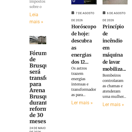
o
impostos
sobre o
7 DE AGOSTO
6 DE AGOSTO
Leia
DE 2026
DE 2026
mais »
Horóscopo
Princípio
de hoje:
de
descubra
incêndio
as
em
Fórum
energias
máquina
de
dos 12...
de lavar
Brusque
Os astros
mobiliza...
será
trazem
Bombeiros
transferido
energias
controlaram
para
intensas e
as chamas e
Arena
transformador
atenderam
as para...
Brusque
uma mulher...
durante
Ler mais »
Ler mais »
reforma
de 30
meses
24 DE MAIO
DE 2026