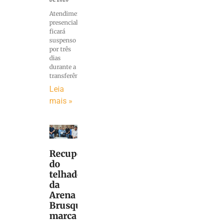
Atendimento
presencial
ficará
suspenso
por três
dias
durante a
transferência
Leia
mais »
Recuperação
do
telhado
da
Arena
Brusque
marca