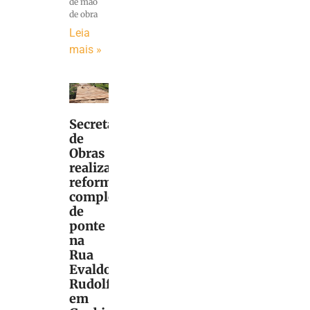
de mão
de obra
Leia
mais »
Secretaria
de
Obras
realiza
reforma
completa
de
ponte
na
Rua
Evaldo
Rudolf,
em