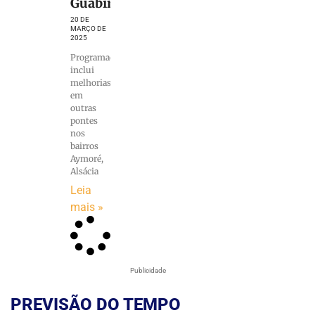
Guabiruba
20 DE
MARÇO DE
2025
Programação
inclui
melhorias
em
outras
pontes
nos
bairros
Aymoré,
Alsácia
Leia
mais »
Publicidade
PREVISÃO DO TEMPO