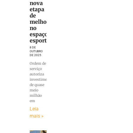
nova
etapa
de
melhorias
no
espaço
esportivo
8 DE
OUTUBRO
DE 2025
Ordem de
serviço
autoriza
investimento
de quase
meio
milhão
em
Leia
mais »