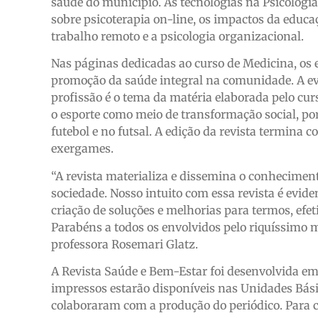
saúde do município. As tecnologias na Psicologi
sobre psicoterapia on-line, os impactos da educaç
trabalho remoto e a psicologia organizacional.
Nas páginas dedicadas ao curso de Medicina, os e
promoção da saúde integral na comunidade. A evo
profissão é o tema da matéria elaborada pelo curs
o esporte como meio de transformação social, po
futebol e no futsal. A edição da revista termina c
exergames.
“A revista materializa e dissemina o conheciment
sociedade. Nosso intuito com essa revista é evid
criação de soluções e melhorias para termos, efe
Parabéns a todos os envolvidos pelo riquíssimo m
professora Rosemari Glatz.
A Revista Saúde e Bem-Estar foi desenvolvida e
impressos estarão disponíveis nas Unidades Bási
colaboraram com a produção do periódico. Para con