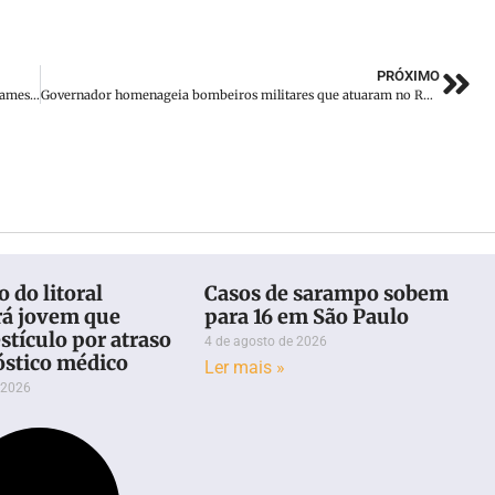
PRÓXIMO
Prefeitura de Brusque prevê tirar 14 mil pessoas da fila de exames e consultas
Governador homenageia bombeiros militares que atuaram no RS e entrega equipamentos e medalhas
 do litoral
Casos de sarampo sobem
rá jovem que
para 16 em São Paulo
stículo por atraso
4 de agosto de 2026
óstico médico
Ler mais »
 2026