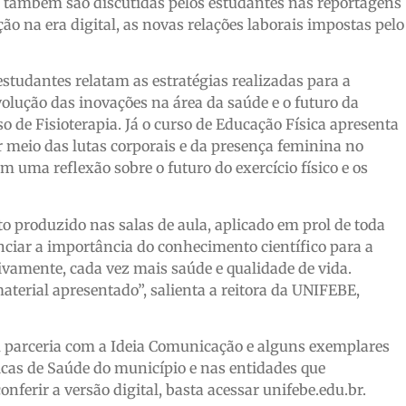
a também são discutidas pelos estudantes nas reportagens
ão na era digital, as novas relações laborais impostas pelo
studantes relatam as estratégias realizadas para a
lução das inovações na área da saúde e o futuro da
o de Fisioterapia. Já o curso de Educação Física apresenta
r meio das lutas corporais e da presença feminina no
om uma reflexão sobre o futuro do exercício físico e os
o produzido nas salas de aula, aplicado em prol de toda
enciar a importância do conhecimento científico para a
tivamente, cada vez mais saúde e qualidade de vida.
aterial apresentado”, salienta a reitora da UNIFEBE,
m parceria com a Ideia Comunicação e alguns exemplares
cas de Saúde do município e nas entidades que
ferir a versão digital, basta acessar unifebe.edu.br.