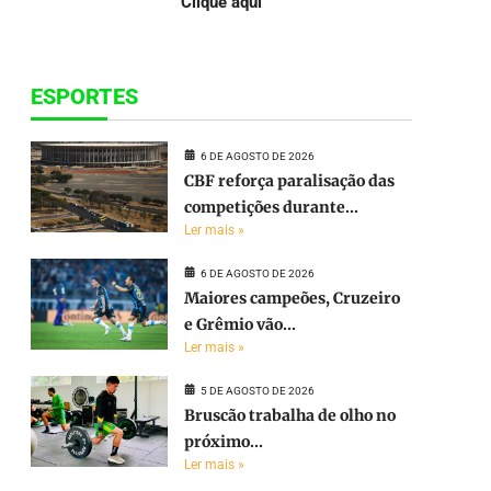
Clique aqui
ESPORTES
6 DE AGOSTO DE 2026
CBF reforça paralisação das
competições durante...
Ler mais »
6 DE AGOSTO DE 2026
Maiores campeões, Cruzeiro
e Grêmio vão...
Ler mais »
5 DE AGOSTO DE 2026
e
Bruscão trabalha de olho no
próximo...
Ler mais »