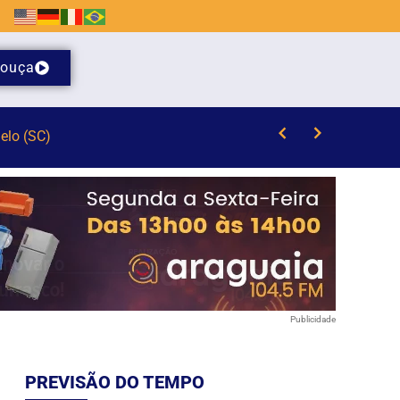
ouça
Visita mediada com escultor Karl Theichmann aproxima estudantes da história e do patrimônio cultural de Brusque
Publicidade
PREVISÃO DO TEMPO