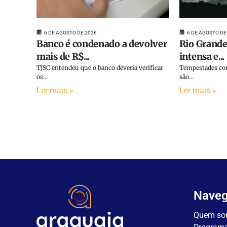
6 DE AGOSTO DE 2026
6 DE AGOSTO DE
Banco é condenado a devolver
Rio Grande
mais de R$...
intensa e...
TJSC entendeu que o banco deveria verificar
Tempestades com
os...
são...
Ler mais »
Ler mais »
Nave
Quem so