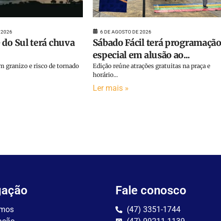
 2026
6 DE AGOSTO DE 2026
 do Sul terá chuva
Sábado Fácil terá programaçã
especial em alusão ao...
 granizo e risco de tornado
Edição reúne atrações gratuitas na praça e
horário...
Ler mais »
gação
Fale conosco
mos
(47) 3351-1744