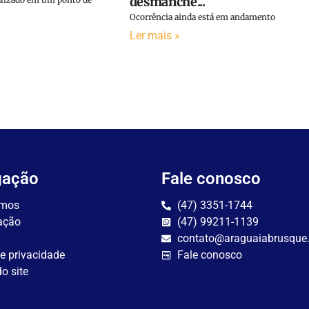
desmanche...
Ocorrência ainda está em andamento
Ler mais »
gação
Fale conosco
mos
(47) 3351-1744
ação
(47) 99211-1139
contato@araguaiabrusque
de privacidade
Fale conosco
o site