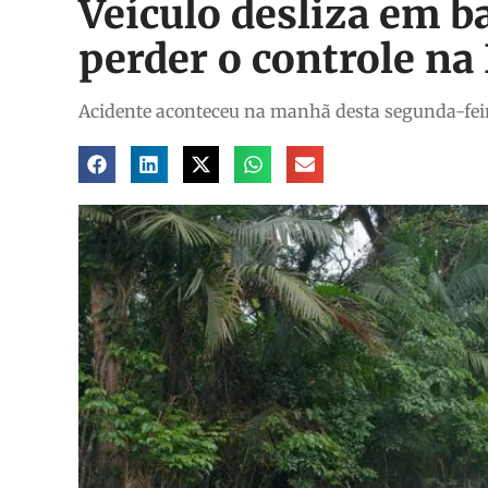
Veículo desliza em b
perder o controle na
Acidente aconteceu na manhã desta segunda-feir