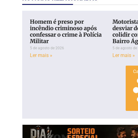
Homem é preso por
Motorista
incêndio criminoso após
desviar d
confessar o crime à Polícia
colidir c
Militar
Bairro Ág
5 de agosto de 2026
5 de agosto de
Ler mais »
Ler mais »
Ca