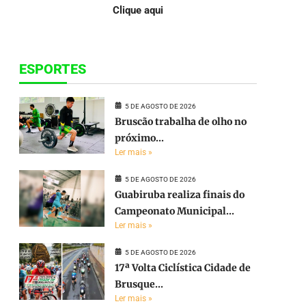
Clique aqui
ESPORTES
5 DE AGOSTO DE 2026
Bruscão trabalha de olho no
próximo...
Ler mais »
5 DE AGOSTO DE 2026
Guabiruba realiza finais do
Campeonato Municipal...
Ler mais »
5 DE AGOSTO DE 2026
17ª Volta Ciclística Cidade de
Brusque...
e
Ler mais »