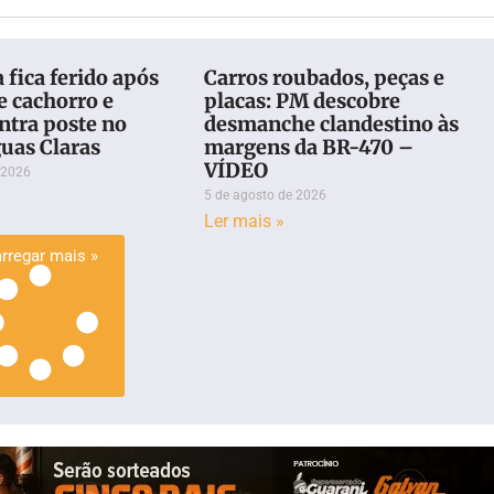
 fica ferido após
Carros roubados, peças e
e cachorro e
placas: PM descobre
ontra poste no
desmanche clandestino às
uas Claras
margens da BR-470 –
VÍDEO
 2026
5 de agosto de 2026
Ler mais »
rregar mais »