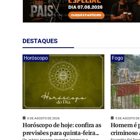
DESTAQUES
Horóscopo
Fogo
6 DE AGOSTO DE 2026
5 DE AGOSTO DE
Horóscopo de hoje: confira as
Homem é p
previsões para quinta-feira...
criminoso a
Os astros trazem energias intensas e
Suspeito foi lo