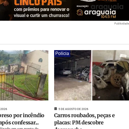
Publicidad
Polícia
 2026
5 DE AGOSTO DE 2026
reso por incêndio
Carros roubados, peças e
pós confessar...
placas: PM descobre
calizado em um ponto de