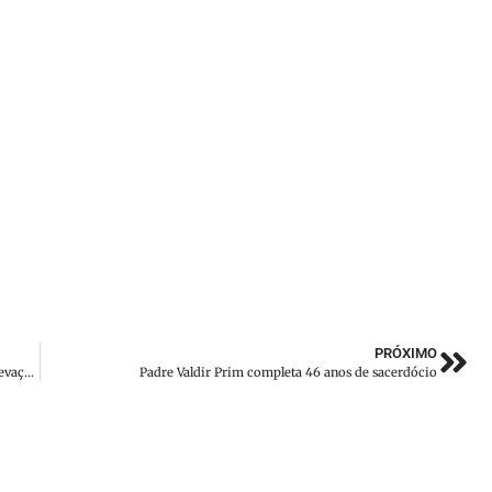
PRÓXIMO
VALMIR ZIRKE: Guabiruba terá Beira-Rio, novo hospital e elevação da Comarca
Padre Valdir Prim completa 46 anos de sacerdócio