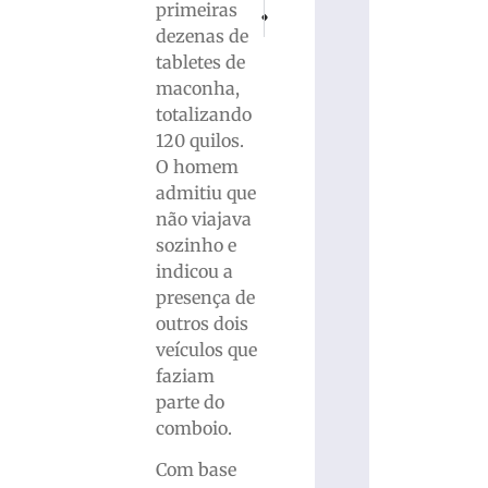
primeiras
PRÓXIMO
ANTERIOR
Homem é encontrado morto com pernas a
Brusque registra quatro novos c
dezenas de
tabletes de
maconha,
totalizando
120 quilos.
O homem
admitiu que
não viajava
sozinho e
indicou a
presença de
outros dois
veículos que
faziam
parte do
comboio.
Com base