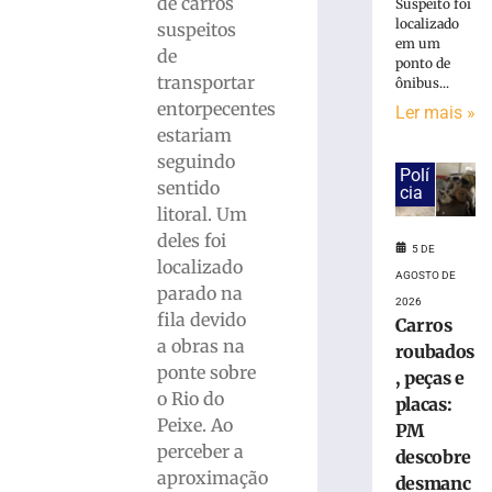
de carros
Suspeito foi
Carros
localizado
suspeitos
roubados,
em um
de
peças
ponto de
transportar
ônibus...
e
entorpecentes
placas:
Ler mais »
PM
estariam
descobre
seguindo
Polí
desmanche
sentido
cia
clandestino
litoral. Um
às
deles foi
margens
5 DE
localizado
da
AGOSTO DE
parado na
BR-
2026
470
fila devido
Carros
–
a obras na
roubados
VÍDEO
ponte sobre
, peças e
5
o Rio do
placas:
de
Peixe. Ao
agosto
PM
de
perceber a
descobre
2026
aproximação
Ler
desmanc