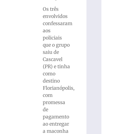
Os três
envolvidos
confessaram
aos
policiais
que o grupo
saiu de
Cascavel
(PR) e tinha
como
destino
Florianópolis,
com
promessa
de
pagamento
ao entregar
a maconha