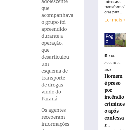
ferido
adolescente
intensas e
após
transformad
que
desviar
oras para...
acompanhava
de
Ler mais »
o grupo foi
cachorro
apreendido
e
durante a
Fog
colidir
o
contra
operação,
poste
que
no
desarticulou
5 DE
Bairro
um
AGOSTO DE
Águas
esquema de
2026
Claras
Homem
transporte
5
é preso
de drogas
de
agosto
por
vindo do
de
incêndio
2026
Paraná.
criminos
Ler
Os agentes
o após
mais
receberam
confessa
»
informações
r...