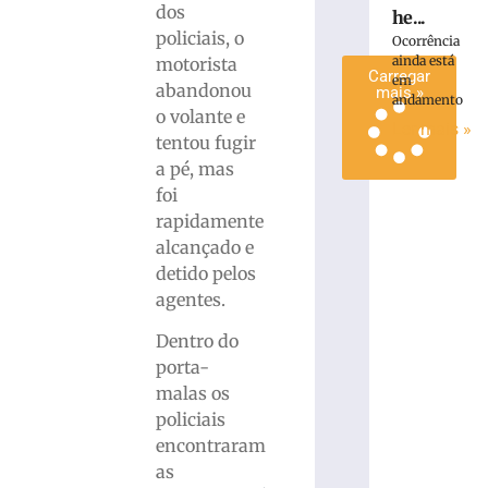
dos
mais
he...
policiais, o
»
Ocorrência
ainda está
motorista
Carregar
em
abandonou
mais »
andamento
o volante e
Ler mais »
tentou fugir
a pé, mas
foi
rapidamente
alcançado e
detido pelos
agentes.
Dentro do
porta-
malas os
policiais
encontraram
as