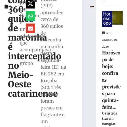
com
1
por
presos
(PRF)
360
1,
incêndio
em
apreendeu
2
criminoso
Hor
flagrante
quilos
0
ósc
cerca de
após
e
opo
2
confessar
de
360 quilos
um
6
o
de
6 DE
maconha
adolescente
crime
maconha
AGOSTO DE
que
à
é
na manhã
2026
Polícia
acompanhava
Horósco
desta
interceptado
Militar
o
po de
segunda-
5
no
grupo
hoje:
feira (11), na
de
agosto
Meio-
confira
BR-282 em
de
2026
as
Joaçaba
Oeste
Ler
previsõe
(SC). Três
catarinense
mais
s para
homens
»
quinta-
foram
feira...
presos em
Os astros
flagrante e
Motorista
trazem
fica
um
energias