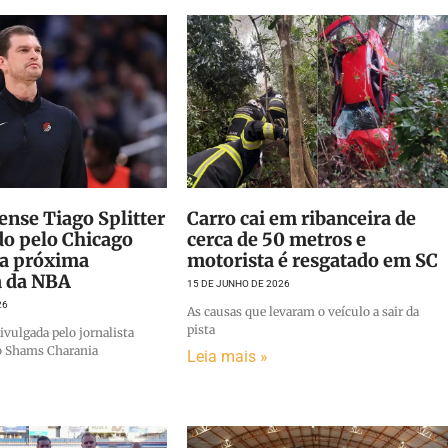
nse Tiago Splitter
Carro cai em ribanceira de
do pelo Chicago
cerca de 50 metros e
 a próxima
motorista é resgatado em SC
 da NBA
15 DE JUNHO DE 2026
26
As causas que levaram o veículo a sair da
pista
ivulgada pelo jornalista
o Shams Charania
Leia mais »