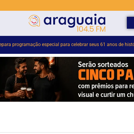
or terceirizado sofre queda em obra no Centro Administrativo