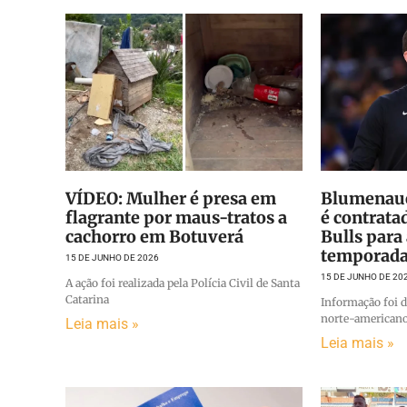
VÍDEO: Mulher é presa em
Blumenaue
flagrante por maus-tratos a
é contrata
cachorro em Botuverá
Bulls para
temporada
15 DE JUNHO DE 2026
15 DE JUNHO DE 20
A ação foi realizada pela Polícia Civil de Santa
Catarina
Informação foi d
norte-american
Leia mais »
Leia mais »