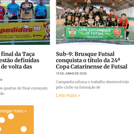
 final da Taça
Sub-9: Brusque Futsal
estão definidas
conquista o título da 24ª
 de volta das
Copa Catarinense de Futsal
15 DE JUNHO DE 2026
26
Campanha reforça o trabalho desenvolvido
pelo clube na formação de
as quartas de final começam
ado
Leia mais »
rregar mais »