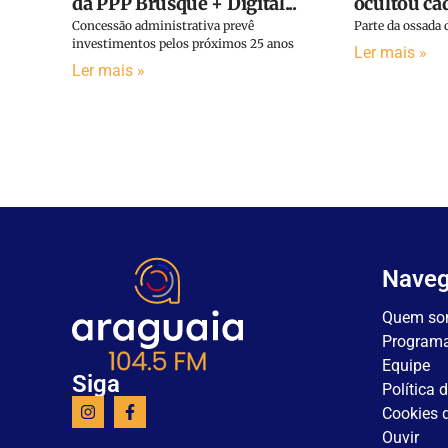
da PPP Brusque + Digital...
ocultou cad
Concessão administrativa prevê
Parte da ossada d
investimentos pelos próximos 25 anos
Ler mais »
Ler mais »
Nave
Quem so
Program
Equipe
Siga
Política 
Cookies d
Ouvir