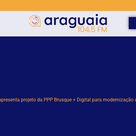
venida Arno Carlos Gracher terá interdição nesta sexta-feira (7