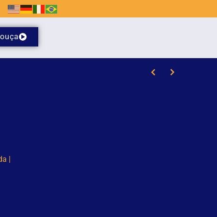
ouça
/8)