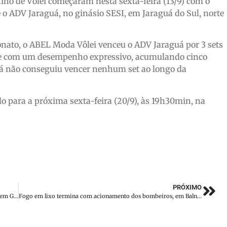
no de Vôlei começaram nesta sexta-feira (13/9) com o
e o ADV Jaraguá, no ginásio SESI, em Jaraguá do Sul, norte
ato, o ABEL Moda Vôlei venceu o ADV Jaraguá por 3 sets
fase com um desempenho expressivo, acumulando cinco
guá não conseguiu vencer nenhum set ao longo da
do para a próxima sexta-feira (20/9), às 19h30min, na
PRÓXIMO
Veículo de Brusque cai em barranco na Rodovia Ivo Silveira em Gaspar
Fogo em lixo termina com acionamento dos bombeiros, em Balneário Camboriú (SC)