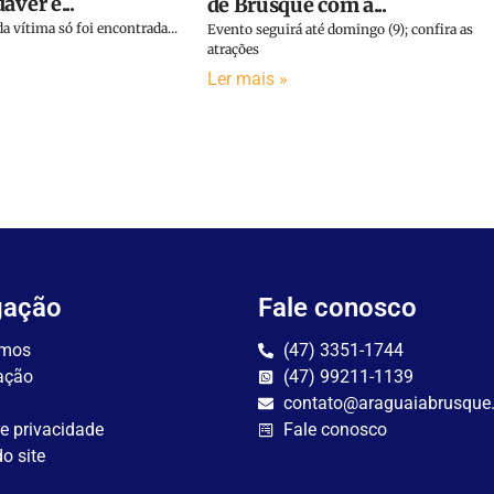
áver é...
de Brusque com a...
a vítima só foi encontrada...
Evento seguirá até domingo (9); confira as
atrações
Ler mais »
gação
Fale conosco
mos
(47) 3351-1744
ação
(47) 99211-1139
contato@araguaiabrusque
de privacidade
Fale conosco
o site