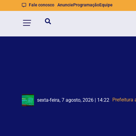
Fale conosco
Anuncie
Programação
Equipe
Homem
Trecho da A
sexta-feira, 7 agosto, 2026 | 14:22
sexta-feira, 7 agosto, 2026 | 14:21