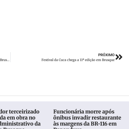
PRÓXIMO
Homem morre após ser atropelado por moto no Centro, em Brusque
Festival da Cuca chega a 11ª edição em Brusque
or terceirizado
Funcionária morre após
eda em obra no
ônibus invadir restaurante
dministrativo da
às margens da BR-116 em