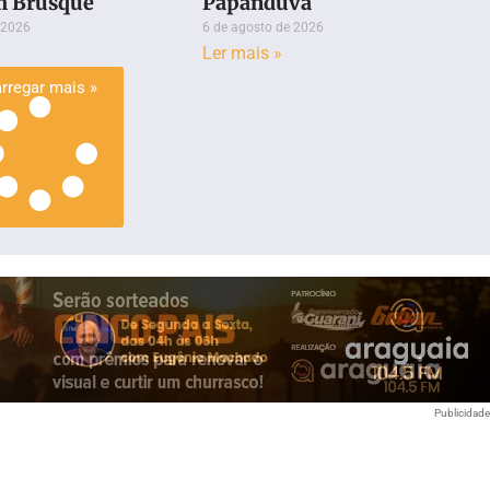
m Brusque
Papanduva
 2026
6 de agosto de 2026
Ler mais »
rregar mais »
Publicidad