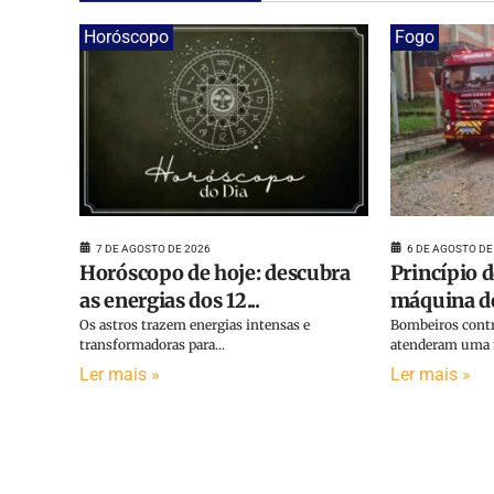
Horóscopo
Fogo
7 DE AGOSTO DE 2026
6 DE AGOSTO DE
Horóscopo de hoje: descubra
Princípio 
as energias dos 12...
máquina de 
Os astros trazem energias intensas e
Bombeiros contr
transformadoras para...
atenderam uma m
Ler mais »
Ler mais »