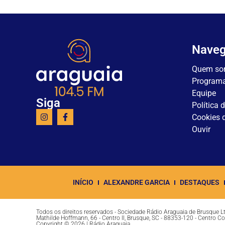
Nave
Quem so
Program
Equipe
Siga
Política 
Cookies d
Ouvir
INÍCIO
ALEXANDRE GARCIA
DESTAQUES
Todos os direitos reservados - Sociedade Rádio Araguaia de Brusque 
Mathilde Hoffmann, 66 - Centro II, Brusque, SC - 88353-120 - Centro C
Copyright © 2026 | Rádio Araguaia