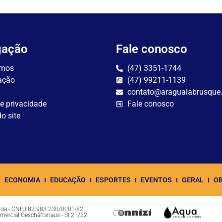
gação
Fale conosco
mos
(47) 3351-1744
ação
(47) 99211-1139
contato@araguaiabrusque
de privacidade
Fale conosco
o site
ECONOMIA
EDUCAÇÃO
ESPORTES
EVENTOS
GERAL
OB
Ltda - CNPJ 82.983.230/0001-82
omercial Geschäftshaus - Sl 21/22