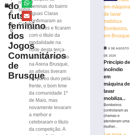
durante
melhor
do
2
meninas do bairro
Copa
sobre
8
Feminina
futsal
Águas Claras
o
,
em
confirmaram as
feminino
Centro
2
2027
previsões e ficaram
0
6
dos
com o título da
2
de
agosto
modalidade na
Jogos
4
de
6 DE AGOSTO
noite desta terça-
2026
Comunitários
DE 2026
feira (27). Jogando
Ler
Princípio de
de
na Arena Brusque,
mais
incêndio
as atletas tiveram
»
Brusque
em
um páreo duro pela
máquina de
frente, o bom time
Maiores
lavar
da comunidade 1º
campeões,
mobiliza...
de Maio, mas
Cruzeiro
Bombeiros
novamente levaram
e
controlaram as
Grêmio
a melhor e
chamas e
vão
atenderam uma
celebraram o título
às
mulher...
da competição. A
quartas
Ler mais »