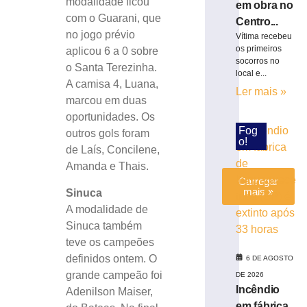
modalidade ficou
em obra no
Brasileiro
com o Guarani, que
Série
Centro...
no jogo prévio
C
Vítima recebeu
os primeiros
aplicou 6 a 0 sobre
5
socorros no
de
o Santa Terezinha.
agosto
local e...
A camisa 4, Luana,
de
Ler mais »
2026
marcou em duas
Ler
oportunidades. Os
mais
Fog
outros gols foram
o!
»
de Laís, Concilene,
Amanda e Thais.
Carregar
mais »
Sinuca
A modalidade de
Sinuca também
teve os campeões
definidos ontem. O
6 DE AGOSTO
grande campeão foi
DE 2026
Incêndio
Adenilson Maiser,
em fábrica