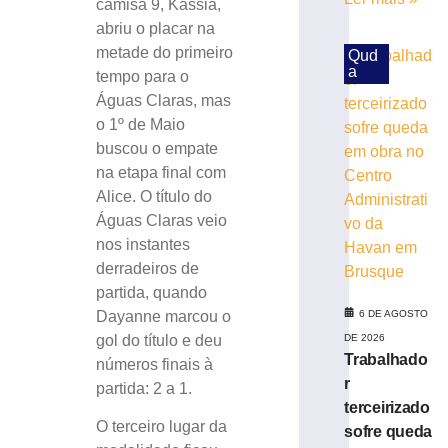
camisa 9, Kassia,
da
abriu o placar na
Copa
metade do primeiro
Qud
do
a
tempo para o
Brasil
Águas Claras, mas
6
de
o 1º de Maio
agosto
buscou o empate
de
2026
na etapa final com
Ler
Alice. O título do
mais
Águas Claras veio
»
nos instantes
derradeiros de
Bruscão
partida, quando
trabalha
Dayanne marcou o
6 DE AGOSTO
de
gol do título e deu
DE 2026
olho
Trabalhado
números finais à
no
r
partida: 2 a 1.
próximo
terceirizado
adversário
O terceiro lugar da
sofre queda
do