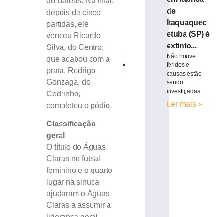
do Bateas. Na final,
de
depois de cinco
Itaquaquec
partidas, ele
etuba (SP) é
venceu Ricardo
extinto...
Silva, do Centro,
Não houve
que acabou com a
PRÓXIMO
ANTERIOR
feridos e
prata. Rodrigo
Governo do Estado assina acordo de coope
Festival Temperô que acontece em 
causas estão
Gonzaga, do
sendo
investigadas
Cedrinho,
Ler mais »
completou o pódio.
Classificação
geral
O título do Águas
Claras no futsal
feminino e o quarto
lugar na sinuca
ajudaram o Águas
Claras a assumir a
liderança geral