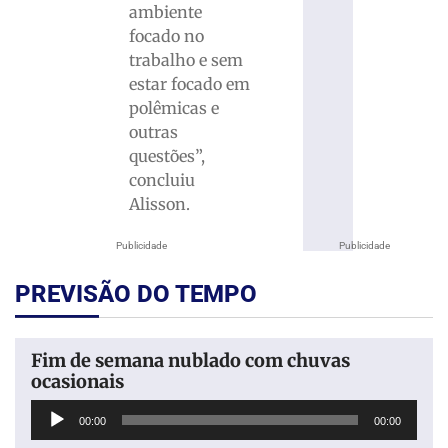
ambiente
focado no
trabalho e sem
estar focado em
polêmicas e
outras
questões”,
concluiu
Alisson.
Publicidade
Publicidade
PREVISÃO DO TEMPO
Fim de semana nublado com chuvas
ocasionais
Tocador
00:00
00:00
de