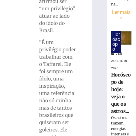
interditada
afirmou ser
na...
neste
“um privilégio”
Ler mais
sábado
atuar ao lado
»
(8)
do ídolo do
para
Brasil.
corrida
Hor
noturna
ósc
“É um
op
8
o
privilégio poder
de
9 DE
agosto
trabalhar com
de
AGOSTO DE
o Taffarel. Ele
2026
2026
Ler
foi sempre um
Horósco
mais
ídolo, uma
po de
»
inspiração,
hoje:
uma referência,
veja o
não só minha,
Brusque
que os
mas de tantos
anuncia
astros...
brasileiros que
contratação
Os astros
do
quiseram ser
trazem
zagueiro
energias
goleiros. Ele
João
intensas e