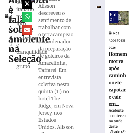
Ancelotti
h
estreia
técnico
Alisson
e
o
com
italiano
descreveu o
1
vitória
Fat
trouxe
fala
2
al
sentimento de
no
foco
,
Campeonato
sobre
trabalhar com
no
2
Catarinense
o tetracampeão
9 DE
ambiente
trabalho
0
8
e coordenador
AGOSTO DE
2
e
de
na
da preparação
2026
agosto
6
tranquilidade
Homem
de
de goleiros da
Seleção
2026
ao
morre
Amarelinha,
Ler
grupo
após
Taffarel. Em
mais
caminh
entrevista
»
onete
coletiva nesta
capotar
quinta (11) no
Serra
e cair
hotel The
do
em...
Ridge, em Nova
Rio
Acidente
Jersey, nos
do
aconteceu
Estados
Rastro
na tarde
será
deste
Unidos. Alisson
sábado (8),