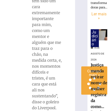
tem sido um
transforma
Maistro
cara
doras para...
para
extremamente
Ler mais
a
»
importante
Série
para mim,
C
como um
7
Ju
de
dici
mentor e
agosto
ári
alguém que me
de
o
2026
traz para o
8 DE
Ler
chão, na
AGOSTO DE
mais
medida certa, e,
2026
»
Justiça
nos momentos
manda
Carregar
difíceis e
mais »
retirar
tristes, é um
nome de
cara que está
mulher
ali nos
registra
sustentando”,
da
disse o goleiro
como...
do Liverpool.