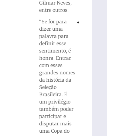
Gilmar Neves,
entre outros.
PRÓXIMO
ANTERIOR
“Se for para
Infância roubada: Brusque registra 78 c
SENAI/SC promove evento com 7
dizer uma
palavra para
definir esse
sentimento, é
honra. Entrar
com esses
grandes nomes
da história da
Seleção
Brasileira. É
um privilégio
também poder
participar e
disputar mais
uma Copa do