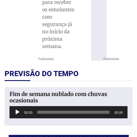
para receber
os estudantes
com
segurança já
no início da
próxima
semana.
Publicidade
Publicidade
PREVISÃO DO TEMPO
Fim de semana nublado com chuvas
ocasionais
Tocador
00:00
00:00
de
áudio