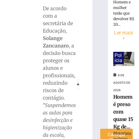
Homem e
termina
De acordo
mulher
nesta
terão que
com a
sexta-
devolver R$
secretária de
feira
20...
Educação,
(7)
Ler mais
com
»
Solange
foco
Zancanaro
, a
na
decisão busca
Pol
tradição
proteger os
ícia
têxtil
alunos e
de
profissionais,
8 DE
Brusque
PRÓXIMO
ANTERIOR
reduzindo
AGOSTO DE
7
Rompimento de tubulação provoca alag
Chamas atingem comércio às ma
de
riscos de
2026
agosto
Homem
contágio.
de
2026
é preso
“Suspendemos
Ler
com
as aulas para
mais
quase 15
desinfecção e
»
Kg de...
higienização
Motorista
da escola,
Carregar
realizou