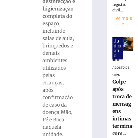
de
desinfecção e
registro
Brusque
higienização
civil...
supera
completa do
Ler mais
médias
»
espaço
,
estadual
incluindo
e
salas de aula,
nacional
Ju
no
brinquedos e
dici
ári
IDEB
demais
o
2025
ambientes
8 DE
8
utilizados
AGOSTO DE
de
pelas
agosto
2026
de
Golpe
crianças,
2026
após
após
Ler
troca de
confirmação
mais
mensag
de caso da
»
ens
doença Mão,
íntimas
Pé e Boca
Semana
termina
naquela
de
com...
unidade.
História