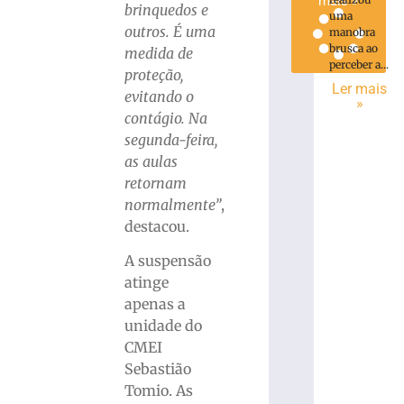
mais »
brinquedos e
uma
outros. É uma
manobra
brusca ao
medida de
perceber a...
proteção,
Ler mais
evitando o
»
contágio. Na
segunda-feira,
as aulas
retornam
normalmente”
,
destacou.
A suspensão
atinge
apenas a
unidade do
CMEI
Sebastião
Tomio. As