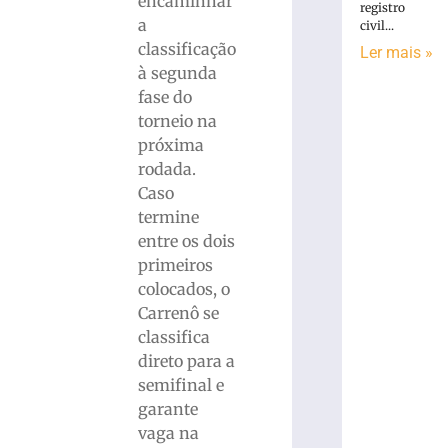
encaminhar
registro
a
civil...
classificação
Ler mais »
à segunda
fase do
torneio na
próxima
rodada.
Caso
termine
entre os dois
primeiros
colocados, o
Carrenô se
classifica
direto para a
semifinal e
garante
vaga na