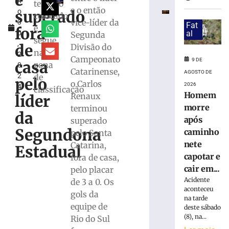
é
h
estreia
terceiro
e o então
superado
o
com
colocado
vice-líder da
3
vitória
Fat
e
fora
0
al
Segunda
no
segue
,
Campeonato
de
Divisão do
na
2
Catarinense
Campeonato
9 DE
casa
zona
0
8
Catarinense,
AGOSTO DE
2
de
de
pelo
o Carlos
agosto
2026
4
classificação
de
Homem
Renaux
líder
2026
morre
terminou
Ler
da
após
superado
mais
Segundona
caminho
pelo Santa
»
nete
Catarina,
Estadual
capotar e
fora de casa,
Serra
cair em...
pelo placar
do
Acidente
de 3 a 0. Os
Rio
aconteceu
gols da
do
na tarde
equipe de
Rastro
deste sábado
(8), na...
será
Rio do Sul