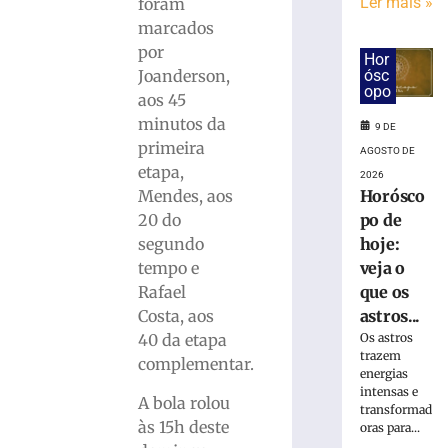
interditada
Ler mais »
foram
neste
marcados
sábado
por
Hor
(8)
ósc
Joanderson,
para
opo
aos 45
corrida
minutos da
noturna
9 DE
primeira
8
AGOSTO DE
de
etapa,
2026
agosto
Horósco
Mendes, aos
de
2026
po de
20 do
Ler
hoje:
segundo
mais
veja o
tempo e
»
que os
Rafael
astros...
Costa, aos
Brusque
Os astros
40 da etapa
trazem
anuncia
complementar.
energias
contratação
intensas e
do
A bola rolou
transformad
zagueiro
às 15h deste
oras para...
João