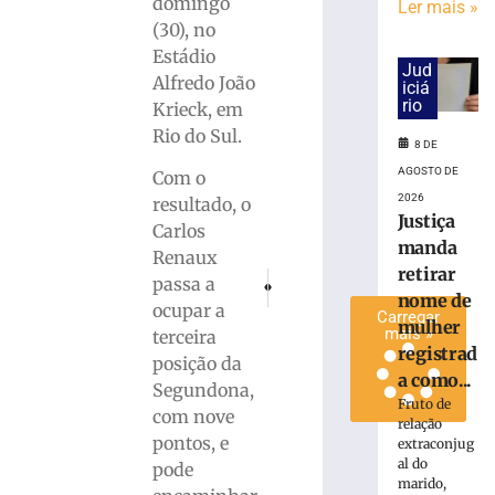
domingo
Ler mais »
Maistro
(30), no
para
Estádio
a
Jud
Alfredo João
Série
iciá
rio
Krieck, em
C
Rio do Sul.
7
8 DE
de
agosto
AGOSTO DE
Com o
de
2026
resultado, o
2026
Justiça
Ler
Carlos
manda
mais
Renaux
retirar
PRÓXIMO
ANTERIOR
»
passa a
nome de
Grande Operação na Praia Brava termina c
Prisões em flagrante por roubos sã
ocupar a
Carregar
mulher
mais »
terceira
registrad
posição da
a como...
Segundona,
Fruto de
com nove
relação
pontos, e
extraconjug
al do
pode
marido,