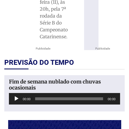
feira (11), às
20h, pela 7ª
rodada da
Série B do
Campeonato
Catarinense.
Publicidade
Publicidade
PREVISÃO DO TEMPO
Fim de semana nublado com chuvas
ocasionais
Tocador
00:00
00:00
de
áudio