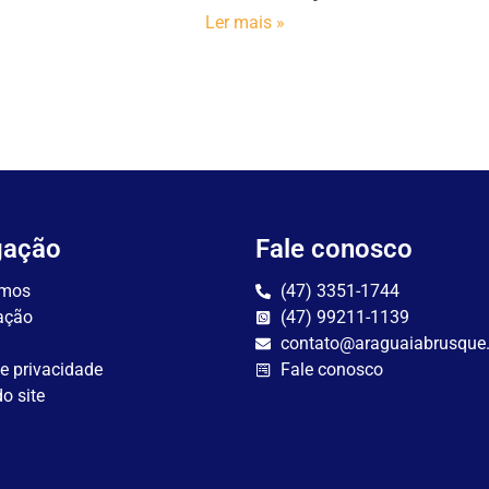
Ler mais »
gação
Fale conosco
mos
(47) 3351-1744
ação
(47) 99211-1139
contato@araguaiabrusque
de privacidade
Fale conosco
o site