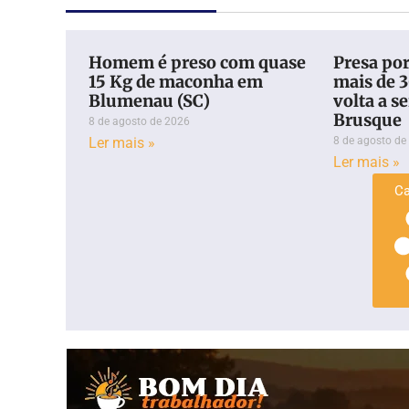
Homem é preso com quase
Presa por
15 Kg de maconha em
mais de 3
Blumenau (SC)
volta a s
Brusque
8 de agosto de 2026
Ler mais »
8 de agosto de
Ler mais »
Ca