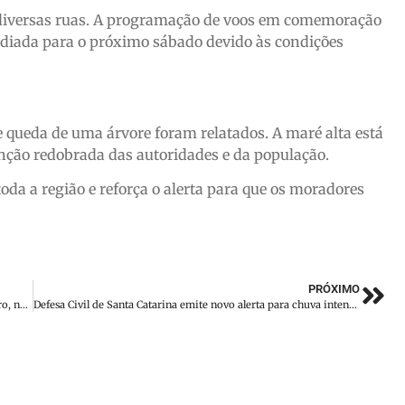
diversas ruas. A programação de voos em comemoração
 adiada para o próximo sábado devido às condições
 queda de uma árvore foram relatados. A maré alta está
nção redobrada das autoridades e da população.
oda a região e reforça o alerta para que os moradores
PRÓXIMO
Chuva intensa provoca alagamentos e resgates em Bom Retiro, na Serra Catarinense
Defesa Civil de Santa Catarina emite novo alerta para chuva intensa e volumosa