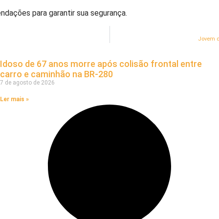
ndações para garantir sua segurança.
Jovem d
Idoso de 67 anos morre após colisão frontal entre
carro e caminhão na BR-280
7 de agosto de 2026
Ler mais »