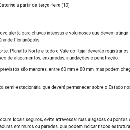
tarina a partir de terça-feira (10)
novo alerta para chuvas intensas e volumosas que devem atingir 
rande Florianópolis.
rte, Planalto Norte e todo o Vale do Itajaí deverão registrar 
sco de alagamentos, enxurradas, inundações e penetração.
uva previstos são menores, entre 60 mm e 80 mm, mas podem che
ca semi-estacionária, que deverá permanecer sobre o Estado nos
procure locais seguros, evite atravessar ruas alagadas ou ponte
haduras em muros ou paredes, que podem indicar riscos estrutura