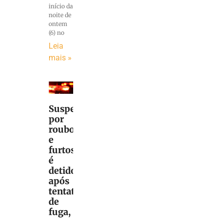
início da
noite de
ontem
(6) no
Leia
mais »
Suspeito
por
roubo
e
furtos
é
detido
após
tentativa
de
fuga,