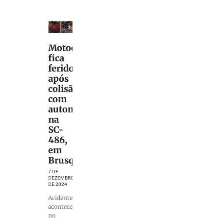
Motociclista
fica
ferido
após
colisão
com
automóvel
na
SC-
486,
em
Brusque
7 DE
DEZEMBRO
DE 2024
Acidente
aconteceu
no