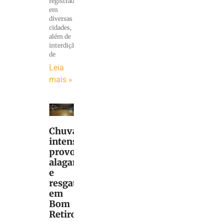
registrados
em
diversas
cidades,
além de
interdição
de
Leia
mais »
Chuva
intensa
provoca
alagamentos
e
resgates
em
Bom
Retiro,