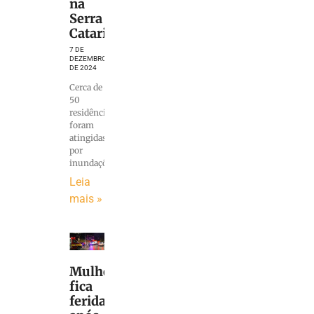
na
Serra
Catarinense
7 DE
DEZEMBRO
DE 2024
Cerca de
50
residências
foram
atingidas
por
inundações
Leia
mais »
Mulher
fica
ferida