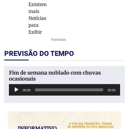
Existem
mais
Notícias
para
Exibir
Publicidade
PREVISÃO DO TEMPO
Fim de semana nublado com chuvas
ocasionais
Tocador
00:00
00:00
de
áudio