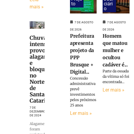
to
ciári
mais »
o
7 DE AGOSTO
7 DE AGOSTO
DE 2026
DE 2026
Prefeitura
Homem
Chuva
apresenta
que matou
intensa
provoca
projeto da
mulher e
alagamentos
PPP
ocultou
e
Brusque +
cadáver é...
bloqueios
Digital...
Parte da ossada
no
da vítima só foi
Concessão
Norte
encontrada...
administrativa
de
prevê
Ler mais »
Santa
investimentos
Catarina
pelos próximos
25 anos
7 DE
DEZEMBRO
Ler mais »
DE 2024
Alagamentos
foram