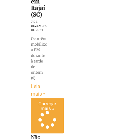
em
Itajaí
(SC)
7 DE
DEZEMBRO
DE 2024
Ocorrência
mobilizou
a PM
durante
à tarde
de
ontem
(6)
Leia
mais »
Carregar
mais »
Não