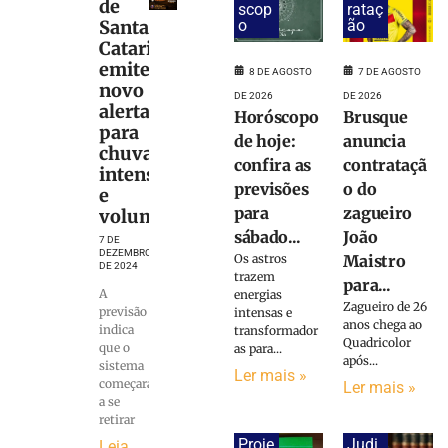
de
scop
rataç
Santa
o
ão
Catarina
emite
8 DE AGOSTO
7 DE AGOSTO
novo
DE 2026
DE 2026
alerta
Horóscopo
Brusque
para
de hoje:
anuncia
chuva
confira as
contrataçã
intensa
previsões
o do
e
para
zagueiro
volumosa
sábado...
João
7 DE
DEZEMBRO
Os astros
Maistro
DE 2024
trazem
para...
A
energias
Zagueiro de 26
previsão
intensas e
anos chega ao
indica
transformador
Quadricolor
que o
as para...
após...
sistema
Ler mais »
começará
Ler mais »
a se
retirar
Proje
Judi
Leia