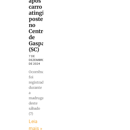
após
carro
atingir
poste
no
Centro
de
Gaspar
(SC)
7 DE
DEZEMBRO
DE 2024
Ocorrência
foi
registrada
durante
a
madrugada
deste
sábado
(7)
Leia
mais »