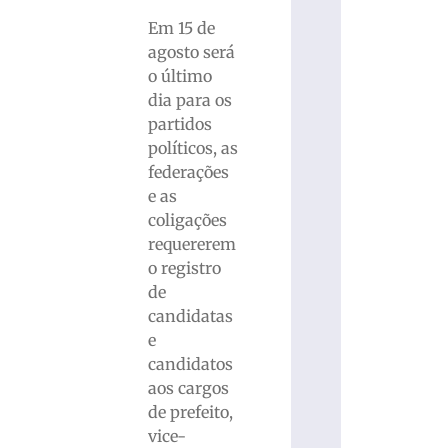
Em 15 de
agosto será
o último
dia para os
partidos
políticos, as
federações
e as
coligações
requererem
o registro
de
candidatas
e
candidatos
aos cargos
de prefeito,
vice-