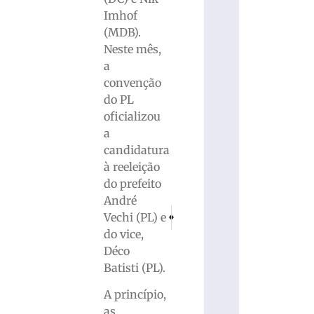
Imhof
(MDB).
Neste mês,
a
convenção
do PL
oficializou
a
candidatura
à reeleição
do prefeito
André
PRÓXIMO
ANTERIOR
Vechi (PL) e
Motociclista morre em grave acidente no l
Brusque é derrotado pelo lanter
do vice,
Déco
Batisti (PL).
A princípio,
as