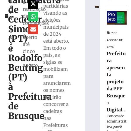
candidatura
h
Marco
a
partidárias
de
o
Buzzi
realização
visando as
2
e
Pro
das
Cedenir
9
jeto
eleições
pede
convenções
,
perda
Simon
municipais
segue
2
do
de 2024
7 DE
(PT)
aberto
0
cargo
está aberto.
AGOSTO DE
2
até
por
e
Em todo o
2026
4
infrações
cinco
Prefeitu
país, as
Rodolfo
disciplinares
de
ra
siglas se
6
Beuting
agosto
apresen
mobilizam
de
agosto
ta
(PT)
para
de
projeto
2026
anunciarem
à
Ler
da PPP
os nomes
Prefeitura
mais
Brusque
que irão
»
+
de
concorrer a
Digital...
cadeiras
Brusque
Concessão
nas
PRD
administrat
homologa
Prefeituras
iva prevê