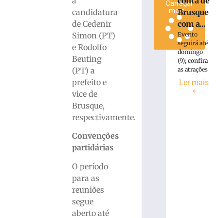
a
conta de
Carregar
mais »
candidatura
Brusque
de Cedenir
com a...
Simon (PT)
Evento
seguirá até
e Rodolfo
domingo
Beuting
(9); confira
(PT) a
as atrações
prefeito e
Ler mais
»
vice de
Brusque,
respectivamente.
Convenções
partidárias
O período
para as
reuniões
segue
aberto até