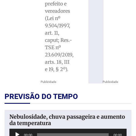
prefeito e
vereadores
(Lei nº
9.504/1997,
art. 11,
caput; Res.-
TSE nº
23.609/2019,
arts. 18, III
e 19, § 2º).
Publicidade
Publicidade
PREVISÃO DO TEMPO
Nebulosidade, chuva passageira e aumento
da temperatura
Tocador
00:00
00:00