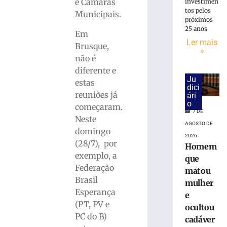
candidaturas
e Câmaras
investimen
de
tos pelos
Municipais.
próximos
Jucineia
25 anos
Ribeiro
Em
Ler mais
Eckart
Brusque,
»
à
não é
Deputada
diferente e
Estadual
Ju
estas
e
dici
reuniões já
ári
Vagner
o
Tebalde
começaram.
7 DE
a
Neste
AGOSTO DE
Deputado
domingo
2026
Federal
(28/7), por
Homem
5
exemplo, a
que
de
agosto
Federação
matou
de
Brasil
2026
mulher
Esperança
Ler
e
(PT, PV e
mais
ocultou
PC do B)
»
cadáver