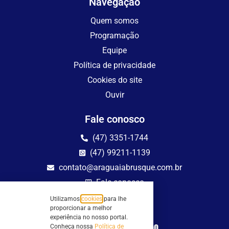
Navegação
Quem somos
Programação
Equipe
Política de privacidade
Cookies do site
Ouvir
Fale conosco
(47) 3351-1744
(47) 99211-1139
contato@araguaiabrusque.com.br
Fale conosco
Utilizamos
cookies
para lhe
Site seguro
proporcionar a melhor
experiência no nosso portal.
Conheça nossa
Política de