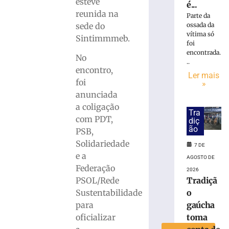
esteve
é...
reunida na
Parte da
Rede
sede do
ossada da
Sustentabilida
vítima só
Sintimmmeb.
define
foi
dois
encontrada.
No
candidatos
..
encontro,
de
Ler mais
foi
Brusque
»
para
anunciada
disputar
a coligação
Tra
vaga
com PDT,
diç
na
ão
PSB,
Alesc
Solidariedade
7 DE
3
e a
de
AGOSTO DE
agosto
Federação
2026
de
PSOL/Rede
Tradiçã
2026
Ler
Sustentabilidade
o
mais
para
gaúcha
»
oficializar
toma