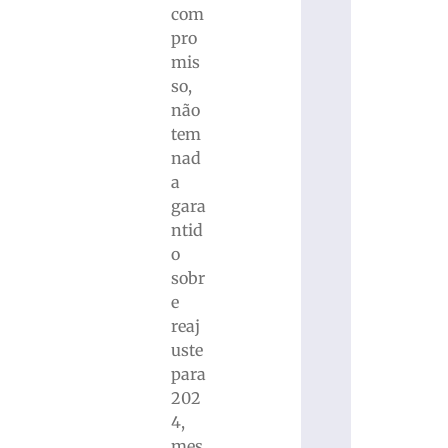
com
pro
mis
so,
não
tem
nad
a
gara
ntid
o
sobr
e
reaj
uste
para
202
4,
mes