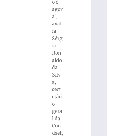
o é
agor
a”,
aval
ia
Sérg
io
Ron
aldo
da
Silv
a,
secr
etári
o-
gera
l da
Con
dsef,