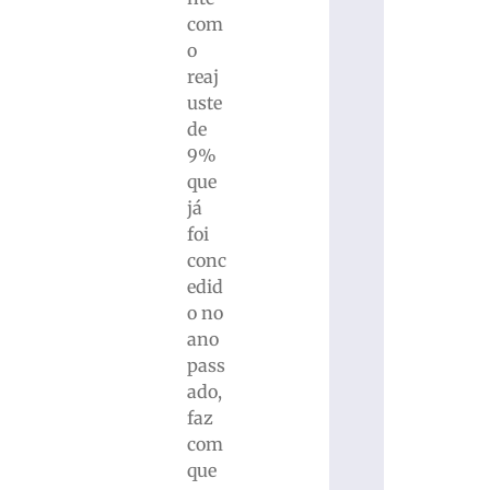
com
o
reaj
uste
de
9%
que
já
foi
conc
edid
o no
ano
pass
ado,
faz
com
que