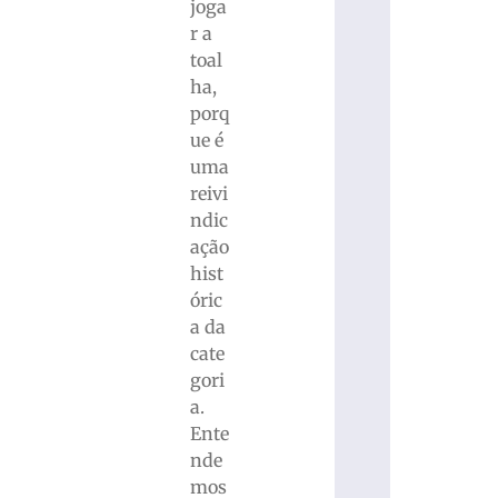
joga
r a
toal
ha,
porq
ue é
uma
reivi
ndic
ação
hist
óric
a da
cate
gori
a.
Ente
nde
mos