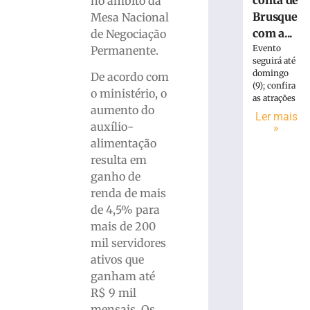
conta de
no âmbito da
Brusque
Mesa Nacional
com a...
de Negociação
Evento
Permanente.
seguirá até
domingo
De acordo com
(9); confira
o ministério, o
as atrações
aumento do
Ler mais
auxílio-
»
alimentação
resulta em
ganho de
renda de mais
de 4,5% para
mais de 200
mil servidores
ativos que
ganham até
R$ 9 mil
mensais. Os