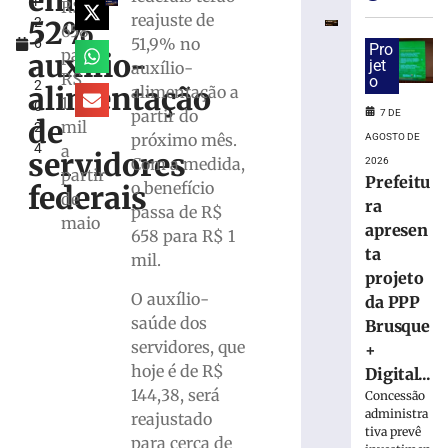
em
l
da
R$
reajuste de
52%
2
megaloja
658
51,9% no
6
de
Pro
para
auxílio-
,
jet
auxílio-
Tijucas
R$
o
2
protocolado
alimentação
alimentação a
1
0
e
partir do
7 DE
de
mil
2
aprovado
próximo mês.
AGOSTO DE
4
a
pela
servidores
Com a medida,
2026
prefeitura
partir
Prefeitu
o benefício
federais
de
7
ra
passa de R$
de
maio
agosto
apresen
658 para R$ 1
de
ta
mil.
2026
projeto
Ler
O auxílio-
da PPP
mais
saúde dos
Brusque
»
servidores, que
+
hoje é de R$
Digital...
STJ
144,38, será
Concessão
decide
administra
reajustado
afastar
tiva prevê
para cerca de