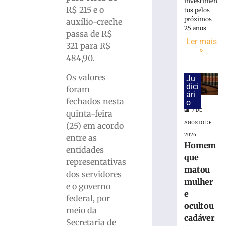
Marco
investimen
R$ 215 e o
Buzzi
tos pelos
próximos
e
auxílio-creche
25 anos
pede
passa de R$
Ler mais
perda
321 para R$
»
do
484,90.
cargo
por
Os valores
Ju
infrações
dici
foram
ári
disciplinares
fechados nesta
o
6
7 DE
quinta-feira
de
agosto
AGOSTO DE
(25) em acordo
de
2026
entre as
2026
Homem
entidades
Ler
que
representativas
mais
matou
dos servidores
»
mulher
e o governo
e
federal, por
Em
ocultou
meio da
nova
cadáver
Secretaria de
redução,