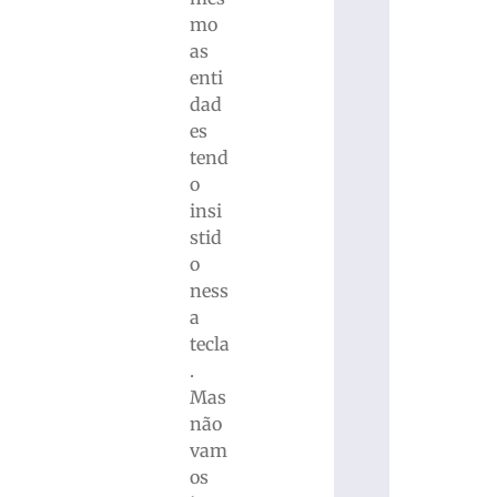
mo
as
enti
dad
es
tend
o
insi
stid
o
ness
a
tecla
.
Mas
não
vam
os