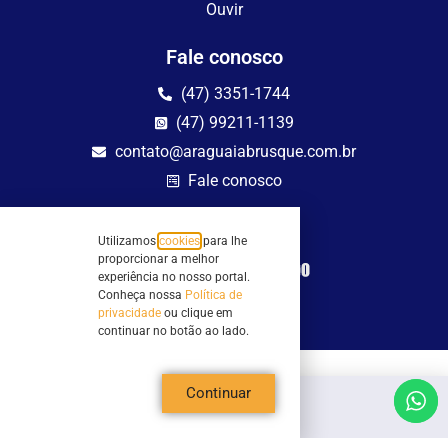
Ouvir
Fale conosco
(47) 3351-1744
(47) 99211-1139
contato@araguaiabrusque.com.br
Fale conosco
Site seguro
Utilizamos
cookies
para lhe
proporcionar a melhor
experiência no nosso portal.
Conheça nossa
Política de
privacidade
ou clique em
continuar no botão ao lado.
Todos os direitos reservados - Sociedade Rádio Araguaia de Brusque Ltda -
Continuar
CNPJ 82.983.230/0001-82
Mathilde Hoffmann, 66 - Centro II, Brusque, SC - 88353-120 - Centro Comercial
Geschäftshaus - Sl 21/22
Copyright © 2026 | Rádio Araguaia