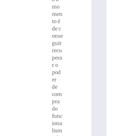
mo
men
to é
de c
onse
guir
recu
pera
r o
pod
er
de
com
pra
do
func
iona
lism