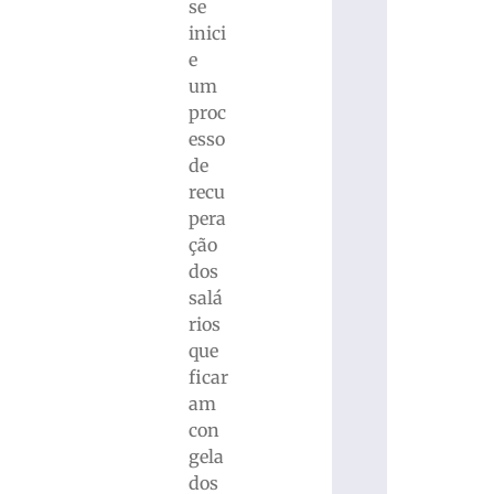
se
inici
e
um
proc
esso
de
recu
pera
ção
dos
salá
rios
que
ficar
am
con
gela
dos