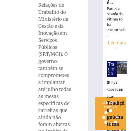
é...
Copom
Relações de
Parte da
baixa
Trabalho do
ossada da
taxa
Ministério da
vítima só
Selic
foi
Gestão e da
para
encontrada.
Inovação em
14%
..
Serviços
ao
Ler mais
Públicos
ano
»
(SRT/MGI). O
6
de
governo
agosto
Tra
também se
de
diç
2026
ão
comprometeu
Ler
a implantar
7 DE
mais
até julho todas
AGOSTO DE
»
as mesas
2026
Carregar
Tradiçã
específicas de
mais »
o
carreiras que
gaúcha
ainda não
toma
foram abertas