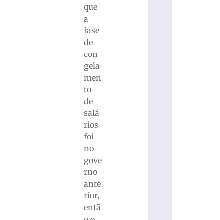
que
a
fase
de
con
gela
men
to
de
salá
rios
foi
no
gove
rno
ante
rior,
entã
o o