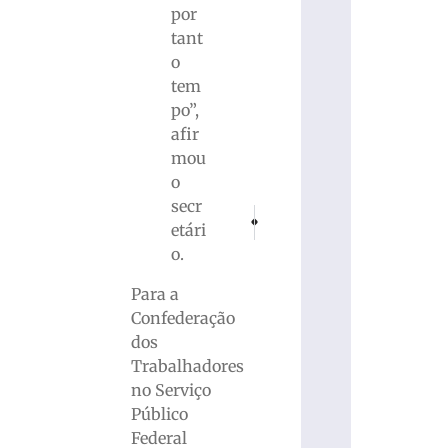
por
tant
o
tem
po”,
afir
mou
o
secr
PRÓXIMO
ANTERIOR
etári
Apostador de Campinas (SP) leva prêmi
Foragido há mais de dez anos 
o.
Para a
Confederação
dos
Trabalhadores
no Serviço
Público
Federal