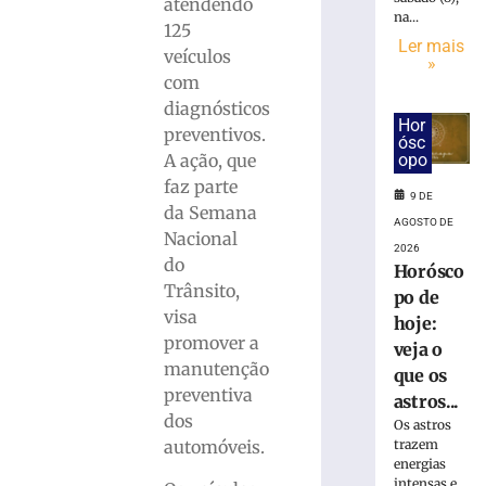
em
atendendo
na...
R$
125
7,15
Ler mais
veículos
»
bilhões
com
em
diagnósticos
julho
Hor
preventivos.
ósc
8
de
opo
A ação, que
agosto
faz parte
de
9 DE
2026
da Semana
AGOSTO DE
Ler
Nacional
2026
mais
do
Horósco
»
Trânsito,
po de
visa
hoje:
promover a
Bingo
veja o
do
manutenção
que os
Clube
preventiva
astros...
de
dos
Os astros
Mães
trazem
automóveis.
da
energias
Apae
intensas e