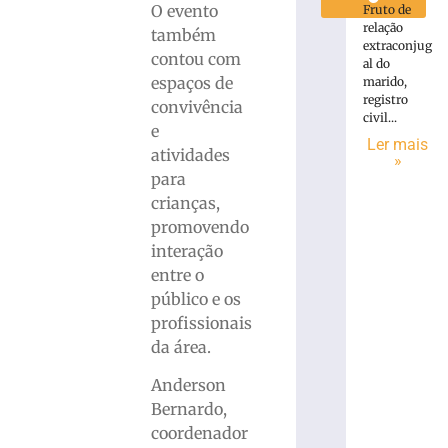
O evento
Fruto de
relação
também
extraconjug
contou com
al do
espaços de
marido,
registro
convivência
civil...
e
Ler mais
atividades
»
para
crianças,
promovendo
interação
entre o
público e os
profissionais
da área.
Anderson
Bernardo,
coordenador