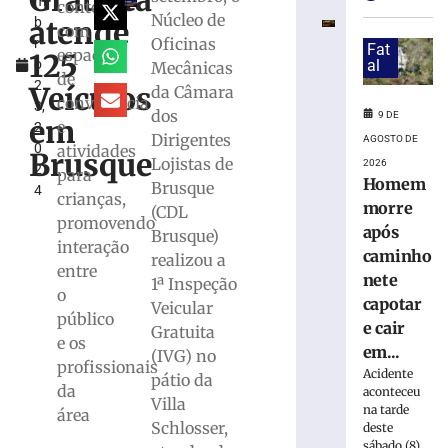
Gratuita
m
debate
contou
Núcleo de
atende
b
regional
com
Oficinas
r
sobre
Fat
espaços
125
o
al
Mecânicas
desafios
de
2
da
Veículos
da Câmara
convivência
3,
tributação
dos
9 DE
em
e
2
municipal
Dirigentes
AGOSTO DE
0
atividades
Brusque
9
Lojistas de
2026
2
de
para
Homem
Brusque
agosto
4
crianças,
de
morre
(CDL
2026
promovendo
após
Brusque)
Ler
interação
caminho
realizou a
mais
entre
nete
1ª Inspeção
»
o
capotar
Veicular
público
e cair
Gratuita
e os
Retiradas
em...
(IVG) no
da
profissionais
Acidente
pátio da
poupança
da
aconteceu
Villa
superam
na tarde
área
depósitos
Schlosser,
deste
sábado (8),