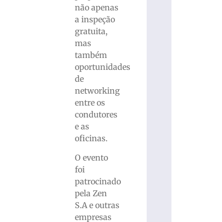
não apenas
a inspeção
gratuita,
mas
também
oportunidades
de
networking
entre os
condutores
e as
oficinas.
O evento
foi
patrocinado
pela Zen
S.A e outras
empresas