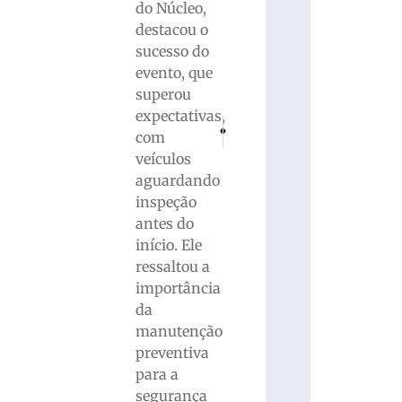
do Núcleo,
destacou o
sucesso do
evento, que
superou
expectativas,
PRÓXIMO
ANTERIOR
com
Fundação Cultural abre inscrições para qu
RODOVIA IVO SILVEIRA: Motorist
veículos
aguardando
inspeção
antes do
início. Ele
ressaltou a
importância
da
manutenção
preventiva
para a
segurança