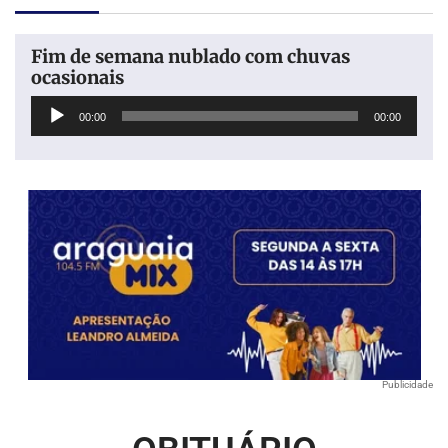
Fim de semana nublado com chuvas
ocasionais
Tocador
00:00
00:00
de
áudio
Publicidade