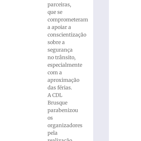
parceiras,
que se
comprometeram
a apoiar a
conscientização
sobre a
segurança
no trânsito,
especialmente
com a
aproximação
das férias.
A CDL
Brusque
parabenizou
os
organizadores
pela
realização