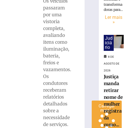
Os veículos
de
transforma
passaram
doras para...
Brusque
por uma
acontece
Ler mais
vistoria
»
na
completa,
próxima
terça,
avaliando
Jud
11
itens como
iciá
de
rio
iluminação,
agosto
bateria,
8 DE
8
freios e
de
AGOSTO DE
agosto
vazamentos.
2026
de
Os
Justiça
2026
condutores
manda
Ler
receberam
retirar
mais
relatórios
nome de
»
detalhados
mulher
Carregar
sobre a
mais »
registra
necessidade
da
de serviços.
como...