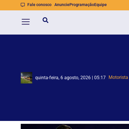
Fale conosco
Anuncie
Programação
Equipe
Big Ban
Bombeiros
quinta-feira, 6 agosto, 2026 | 05:17
quinta-feira, 6 agosto, 2026 | 05:11