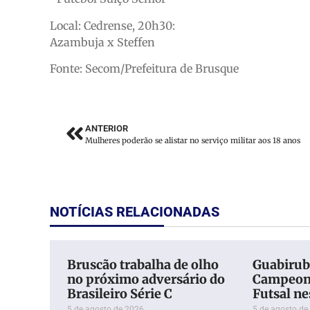
Local: Cedrense, 20h30:
Azambuja x Steffen
Fonte: Secom/Prefeitura de Brusque
ANTERIOR
Mulheres poderão se alistar no serviço militar aos 18 anos
NOTÍCIAS RELACIONADAS
Bruscão trabalha de olho
Guabiruba
no próximo adversário do
Campeona
Brasileiro Série C
Futsal ne
5 de agosto de 2026
5 de agosto de