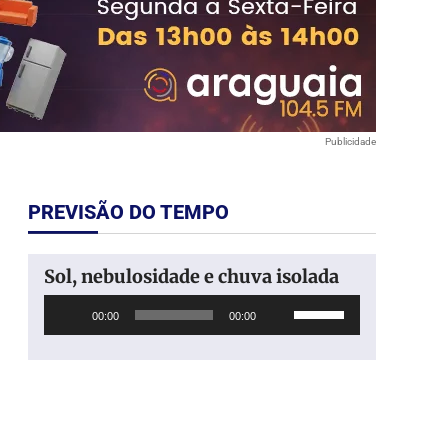
Publicidade
PREVISÃO DO TEMPO
Sol, nebulosidade e chuva isolada
Tocador
Use
00:00
00:00
de
as
áudio
setas
para
cima
ou
para