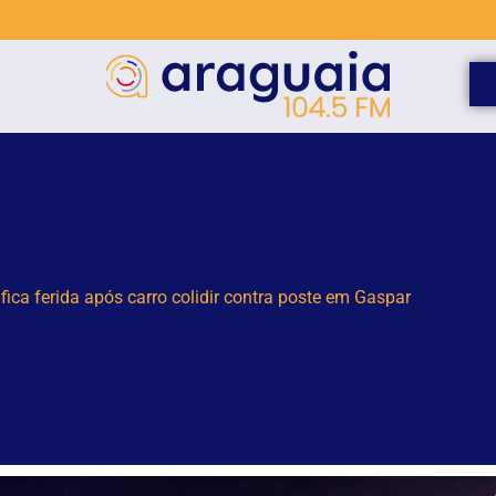
 capturam jararacuçu em pátio de residência no Bairro Águas C