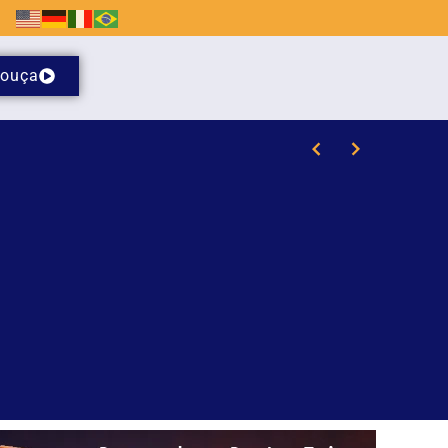
ouça
laras