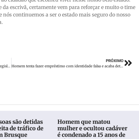
e da escrivã, certamente vem para reforçar e muito o time
e nós continuemos a ser o estado mais seguro do nosso
a.
PRÓXIMO
Governo tem 23 projetos de lei aprovados pela Assembleia Legislativa de SC
Homem tenta fazer empréstimo com identidade falsa e acaba detido
oas são detidas
Homem que matou
ita de tráfico de
mulher e ocultou cadáver
m Brusque
é condenado a 15 anos de