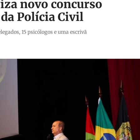
riza novo concurso
da Polícia Civil
legados, 15 psicólogos e uma escrivã