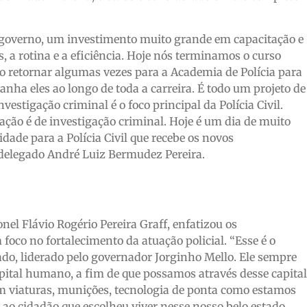
.
e governo, um investimento muito grande em capacitação e
s, a rotina e a eficiência. Hoje nós terminamos o curso
rão retornar algumas vezes para a Academia de Polícia para
ha eles ao longo de toda a carreira. É todo um projeto de
tigação criminal é o foco principal da Polícia Civil.
ação é de investigação criminal. Hoje é um dia de muito
dade para a Polícia Civil que recebe os novos
o delegado André Luiz Bermudez Pereira.
nel Flávio Rogério Pereira Graff, enfatizou os
oco no fortalecimento da atuação policial. “Esse é o
tado, liderado pelo governador Jorginho Mello. Ele sempre
apital humano, a fim de que possamos através desse capital
viaturas, munições, tecnologia de ponta como estamos
ao cidadão que escolheu viver nesse nosso belo estado.