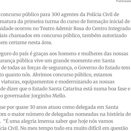
Publicidad
oncurso público para 300 agentes da Polícia Civil de
ormatura da primeira turma do curso de formação inicial de
enidade ocorreu no Teatro Ademir Rosa do Centro Integrado
liciais chamados em concurso público, também autorizado
sem certame nesta área.
 seguro do país é graças aos homens e mulheres das nossas
segurança pública vive um grande momento em Santa
, de todas as forças de segurança, o Governo do Estado tem
to quanto nós. Abrimos concurso público, estamos
s viaturas, equipamentos e modernizando as nossas
de dizer que o Estado Santa Catarina está numa boa fase e
 o governador Jorginho Mello.
que por quase 30 anos atuou como delegada em Santa
, com o maior número de delegadas nomeadas na história de
a. “É uma alegria imensa saber que hoje nós vamos
cia Civil. No meu tempo tudo era muito difícil em questão