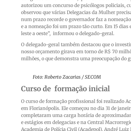
autorizou um concurso de psicólogos policiais, c
observou que várias Delegacias da Mulher precis
num prazo recorde o governador faz a nomeação.
e a nomeação foi um prazo tão curto. Em 15 dias e
leste a oeste”, informou o delegado-geral.
O delegado-geral também destacou que o investim
nosso orçamento girava em torno de R$ 70 milhõe
milhões, o que demonstra uma preocupação do go
Foto: Roberto Zacarias / SECOM
Curso de formação inicial
O curso de formação profissional foi realizado A
em Florianópolis. Ele começou no dia 31 de janei
completaram uma carga horária de aproximadament
e estágios em delegacias e na Central Macrorregi
Academia de Polícia Civil (Acadepol), André Luiz