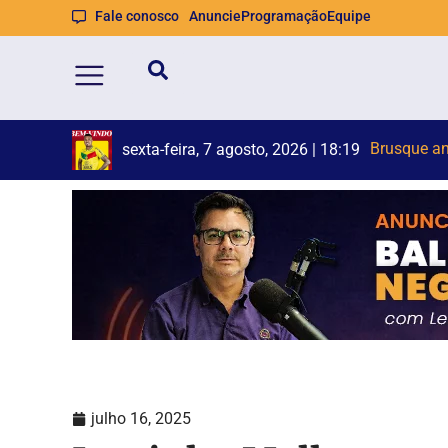
Fale conosco
Anuncie
Programação
Equipe
Duas pess
Semana de 
sexta-feira, 7 agosto, 2026 | 17:49
julho 16, 2025