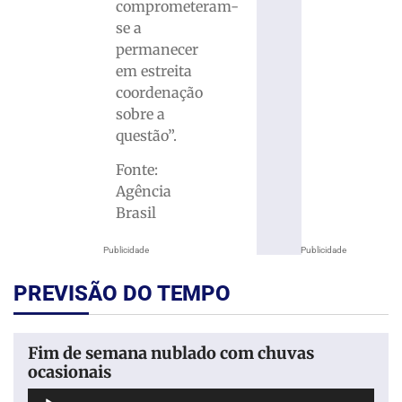
comprometeram-
se a
permanecer
em estreita
coordenação
sobre a
questão”.
Fonte:
Agência
Brasil
Publicidade
Publicidade
PREVISÃO DO TEMPO
Fim de semana nublado com chuvas
ocasionais
Tocador