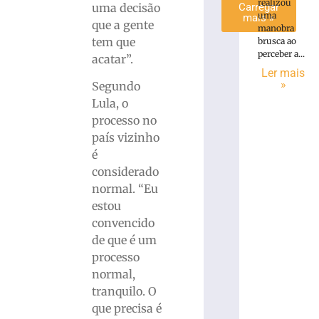
realizou
uma decisão
Carregar
uma
mais »
que a gente
manobra
tem que
brusca ao
perceber a...
acatar”.
Ler mais
»
Segundo
Lula, o
processo no
país vizinho
é
considerado
normal. “Eu
estou
convencido
de que é um
processo
normal,
tranquilo. O
que precisa é