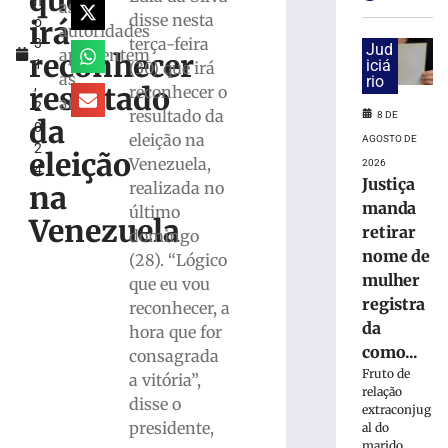
que
h
Brusque:
as
disse nesta
irá
o
Câmara
autoridades
terça-feira
3
entrega
Jud
apresentem
reconhecer
1
iciá
(30) que irá
seis
as
rio
,
Títulos
resultado
reconhecer o
atas
2
de
resultado da
8 DE
da
0
Cidadão
eleição na
AGOSTO DE
2
Honorário
eleição
Venezuela,
2026
4
8
Justiça
realizada no
na
de
manda
agosto
último
Venezuela
de
retirar
domingo
2026
nome de
(28). “Lógico
Ler
mulher
que eu vou
mais
registra
reconhecer, a
»
da
hora que for
como...
consagrada
STJ
Fruto de
a vitória”,
decide
relação
disse o
afastar
extraconjug
Marco
presidente,
al do
marido,