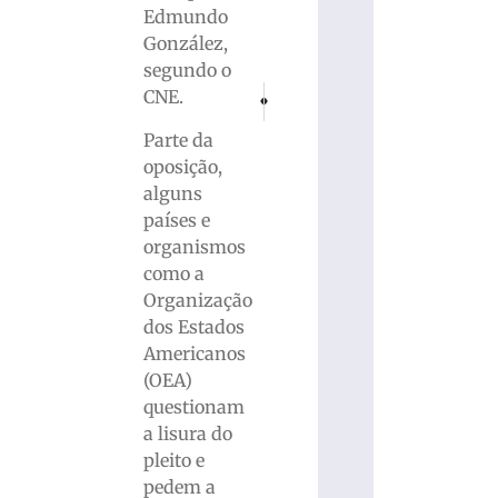
Edmundo
González,
segundo o
PRÓXIMO
ANTERIOR
CNE.
Anatel vai liberar sinal de internet 5G par
Operação em prisões do país tira 4
Parte da
oposição,
alguns
países e
organismos
como a
Organização
dos Estados
Americanos
(OEA)
questionam
a lisura do
pleito e
pedem a