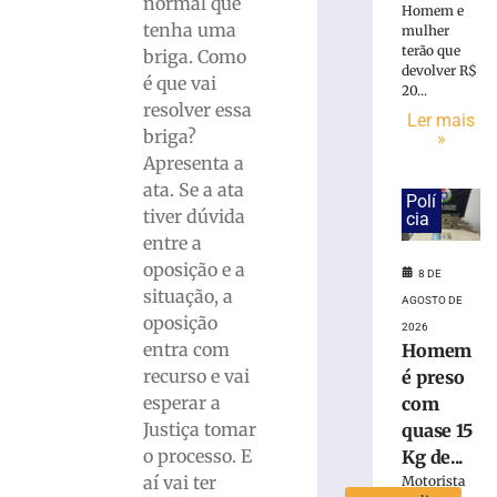
normal que
Homem e
Jucineia
tenha uma
mulher
Ribeiro
terão que
briga. Como
Eckart
devolver R$
é que vai
à
20...
resolver essa
Deputada
Ler mais
Estadual
briga?
»
e
Apresenta a
Vagner
ata. Se a ata
Polí
Tebalde
tiver dúvida
cia
a
entre a
Deputado
oposição e a
Federal
8 DE
situação, a
5
AGOSTO DE
de
oposição
2026
agosto
entra com
Homem
de
2026
recurso e vai
é preso
Ler
esperar a
com
mais
Justiça tomar
quase 15
»
o processo. E
Kg de...
aí vai ter
Motorista