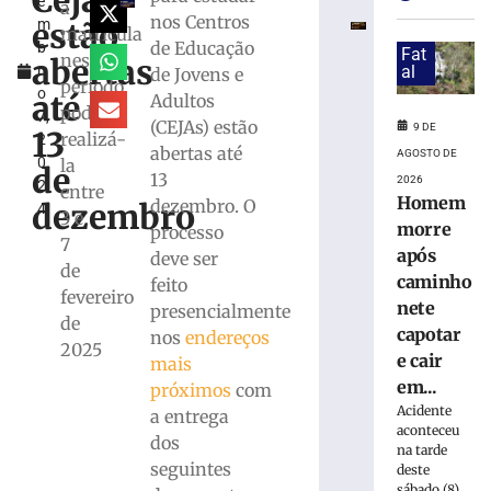
Cejas
e
Brusque
a
nos Centros
estão
m
supera
matrícula
de Educação
b
médias
Fat
neste
abertas
r
al
de Jovens e
estadual
período
o
e
até
Adultos
podem
7,
nacional
(CEJAs) estão
9 DE
13
realizá-
2
no
abertas até
AGOSTO DE
0
la
IDEB
de
13
2026
2
2025
entre
Homem
dezembro. O
dezembro
4
3 e
8
morre
processo
de
7
agosto
após
deve ser
de
de
caminho
feito
2026
fevereiro
nete
Ler
presencialmente
de
capotar
mais
nos
endereços
2025
e cair
»
mais
em...
próximos
com
Acidente
a entrega
Semana
aconteceu
dos
de
na tarde
História
seguintes
deste
sábado (8),