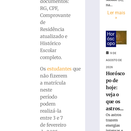
termina
documentos:
na...
nesta
RG, CPF,
sexta-
Ler mais
Comprovante
»
feira
de
(7)
Residência
com
Hor
atualizado e
foco
ósc
na
Histórico
opo
tradição
Escolar
9 DE
têxtil
completo.
AGOSTO DE
de
Brusque
2026
Os
estudantes
que
Horósco
7
não fizerem
de
po de
a matrícula
agosto
hoje:
de
neste
2026
veja o
período
Ler
que os
podem
mais
astros...
realizá-la
»
Os astros
entre 3 e 7
trazem
de fevereiro
energias
Parceria
intensas e