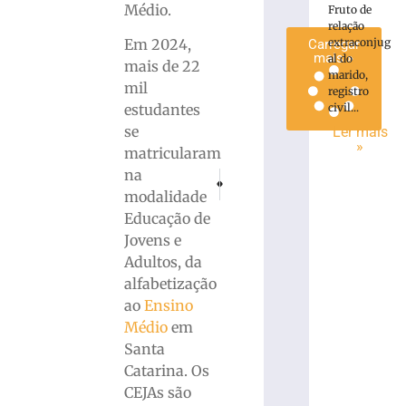
Médio.
Fruto de
»
relação
Em 2024,
extraconjug
Carregar
mais »
al do
mais de 22
marido,
mil
registro
estudantes
civil...
se
Ler mais
»
matricularam
na
PRÓXIMO
ANTERIOR
Polícia Militar detém homem por agressão
Levantamento atualizado mostra c
modalidade
Educação de
Jovens e
Adultos, da
alfabetização
ao
Ensino
Médio
em
Santa
Catarina. Os
CEJAs são