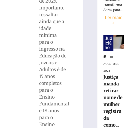
de 2025.
entre
transforma
Importante
doras para...
Secretaria
ressaltar
de
Ler mais
ainda que a
»
Educação
idade
e
Unifebe
mínima
Jud
leva
para o
iciá
jogo
rio
ingresso na
sobre
Educação de
8 DE
a
Jovens e
história
AGOSTO DE
Adultos é de
de
2026
15 anos
Brusque
Justiça
às
completos
manda
escolas
para o
retirar
7
Ensino
nome de
de
Fundamental
mulher
agosto
de
e 18 anos
registra
2026
para o
da
Ler
Ensino
como...
mais