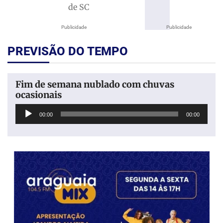
de SC
Publicidade
Publicidade
PREVISÃO DO TEMPO
Fim de semana nublado com chuvas
ocasionais
Tocador
00:00
00:00
de
áudio