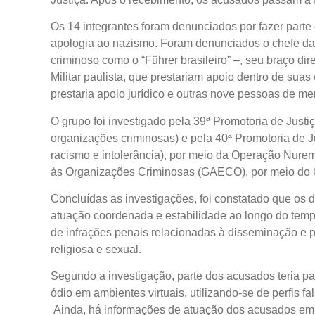
Os 14 integrantes foram denunciados por fazer parte
apologia ao nazismo. Foram denunciados o chefe da 
criminoso como o “Führer brasileiro” –, seu braço dir
Militar paulista, que prestariam apoio dentro de su
prestaria apoio jurídico e outras nove pessoas de 
O grupo foi investigado pela 39ª Promotoria de Justi
organizações criminosas) e pela 40ª Promotoria de 
racismo e intolerância), por meio da Operação Nur
às Organizações Criminosas (GAECO), por meio 
Concluídas as investigações, foi constatado que os 
atuação coordenada e estabilidade ao longo do tempo,
de infrações penais relacionadas à disseminação e pr
religiosa e sexual.
Segundo a investigação, parte dos acusados teria pa
ódio em ambientes virtuais, utilizando-se de perfis f
Ainda, há informações de atuação dos acusados em at