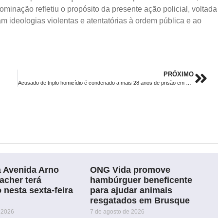
minação refletiu o propósito da presente ação policial, voltada
 ideologias violentas e atentatórias à ordem pública e ao
PRÓXIMO
Acusado de triplo homicídio é condenado a mais 28 anos de prisão em Florianópolis
a Avenida Arno
ONG Vida promove
acher terá
hambúrguer beneficente
o nesta sexta-feira
para ajudar animais
resgatados em Brusque
 2026
7 de agosto de 2026