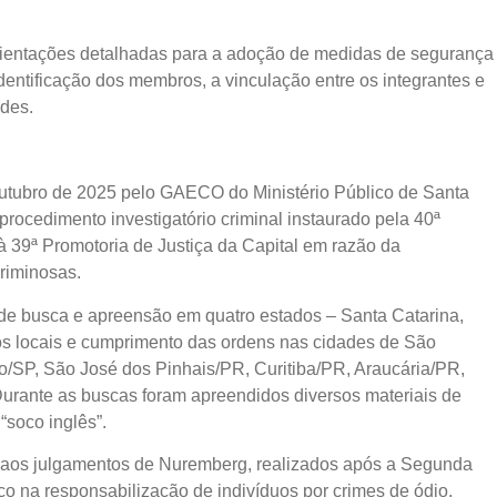
orientações detalhadas para a adoção de medidas de segurança
 identificação dos membros, a vinculação entre os integrantes e
dades.
outubro de 2025 pelo GAECO do Ministério Público de Santa
ocedimento investigatório criminal instaurado pela 40ª
 39ª Promotoria de Justiça da Capital em razão da
 Criminosas.
e busca e apreensão em quatro estados – Santa Catarina,
os locais e cumprimento das ordens nas cidades de São
/SP, São José dos Pinhais/PR, Curitiba/PR, Araucária/PR,
urante as buscas foram apreendidos diversos materiais de
 “soco inglês”.
aos julgamentos de Nuremberg, realizados após a Segunda
o na responsabilização de indivíduos por crimes de ódio,