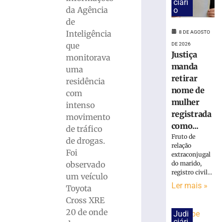
calçada,
ciári
da Agência
o
cai
de
na
pista
Inteligência
8 DE AGOSTO
e
que
DE 2026
é
Justiça
monitorava
atropelado
manda
uma
em
retirar
residência
São
nome de
com
Bento
mulher
intenso
do
registrada
Sul
movimento
como...
(SC)
de tráfico
Fruto de
8
de drogas.
relação
de
Foi
agosto
extraconjugal
de
observado
do marido,
2026
registro civil...
um veículo
Ler
Ler mais »
Toyota
mais
Cross XRE
»
20 de onde
Judi
ciári