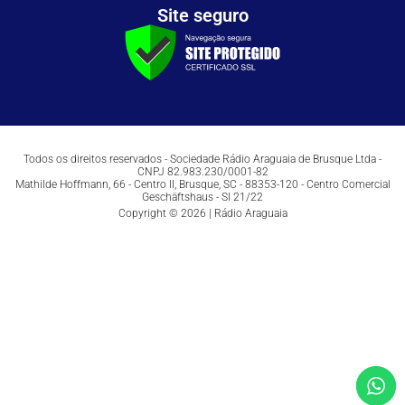
Site seguro
Todos os direitos reservados - Sociedade Rádio Araguaia de Brusque Ltda -
CNPJ 82.983.230/0001-82
Mathilde Hoffmann, 66 - Centro II, Brusque, SC - 88353-120 - Centro Comercial
Geschäftshaus - Sl 21/22
Copyright © 2026 | Rádio Araguaia