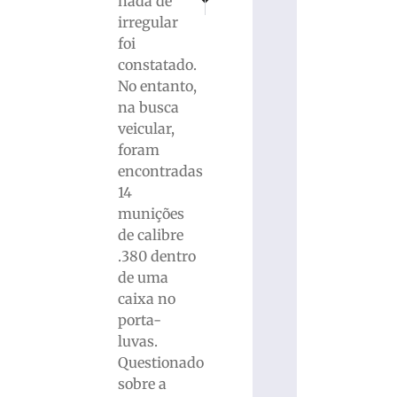
nada de
Homem que não retornou da ‘saidinha’ é det
Foragido do sistema prisional é r
irregular
foi
constatado.
No entanto,
na busca
veicular,
foram
encontradas
14
munições
de calibre
.380 dentro
de uma
caixa no
porta-
luvas.
Questionado
sobre a