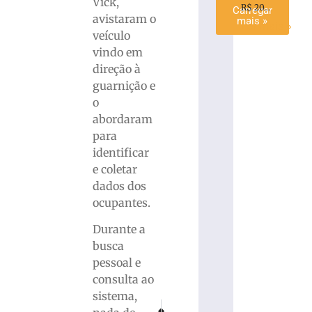
Vick,
R$ 20...
Carregar
avistaram o
mais »
Ler mais »
veículo
vindo em
direção à
guarnição e
o
abordaram
para
identificar
e coletar
dados dos
ocupantes.
Durante a
busca
pessoal e
consulta ao
sistema,
PRÓXIMO
ANTERIOR