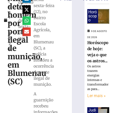
l
durante
mulher
detém
sexta-feira
h
e
à
(12), no
Horó
homem
o
exige
noite
scop
Bairro
1
transferências
o
desta
por
3
Escola
bancárias
sexta-
,
após
porte
Agrícola,
9 DE AGOSTO
feira
2
carro
em
ilegal
DE 2026
(12)
0
apresentar
Blumenau
Horóscopo
2
problemas
de
(SC), a
de hoje:
4
8
polícia
munição,
veja o que
de
agosto
atendeu a
os astros...
em
de
ocorrência
2026
Os astros
Blumenau
trazem
de porte
Ler
energias
ilegal de
mais
(SC)
intensas e
munição.
»
transformador
as para...
A
Ler mais »
Homem
guarnição
tropeça
recebeu
na
Judi
informações