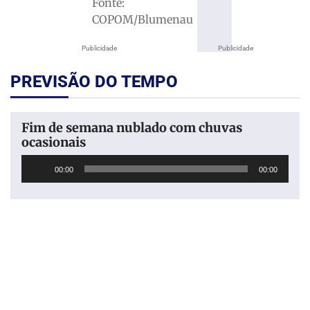
Fonte:
COPOM/Blumenau
Publicidade
Publicidade
PREVISÃO DO TEMPO
Fim de semana nublado com chuvas
ocasionais
Tocador
00:00
00:00
de
áudio