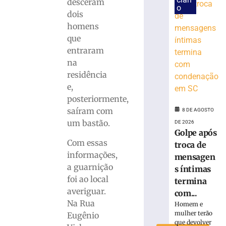
desceram
o
Homem
dois
é
homens
preso
que
com
entraram
quase
na
15
Kg
residência
de
e,
maconha
posteriormente,
em
saíram com
8 DE AGOSTO
Blumenau
um bastão.
DE 2026
(SC)
Golpe após
8
Com essas
troca de
de
informações,
agosto
mensagen
de
a guarnição
s íntimas
2026
foi ao local
termina
Ler
averiguar.
com...
mais
Na Rua
Homem e
»
mulher terão
Eugênio
que devolver