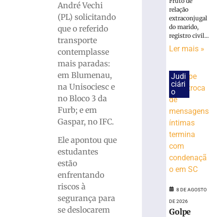
e
Fruto de
André Vechi
relação
pede
(PL) solicitando
extraconjugal
perda
do marido,
que o referido
do
registro civil...
transporte
cargo
Ler mais »
contemplasse
por
infrações
mais paradas:
disciplinares
em Blumenau,
Judi
ciári
6
na Unisociesc e
o
de
no Bloco 3 da
agosto
de
Furb; e em
2026
Gaspar, no IFC.
Ler
mais
Ele apontou que
»
estudantes
estão
enfrentando
PRD
homologa
riscos à
8 DE AGOSTO
candidaturas
segurança para
DE 2026
de
se deslocarem
Golpe