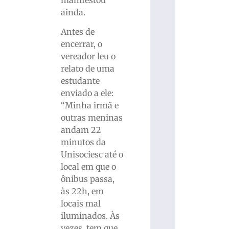
ainda.
Antes de
encerrar, o
vereador leu o
relato de uma
estudante
enviado a ele:
“Minha irmã e
outras meninas
andam 22
minutos da
Unisociesc até o
local em que o
ônibus passa,
às 22h, em
locais mal
iluminados. Às
vezes, tem que