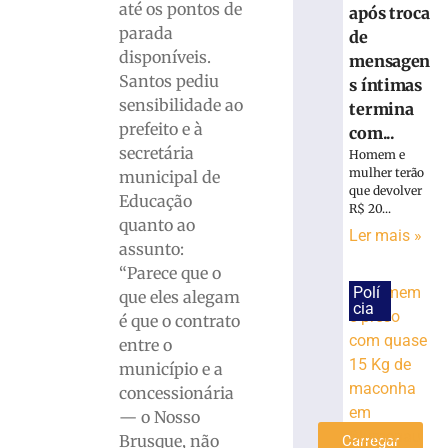
Jucineia
até os pontos de
após troca
Ribeiro
parada
de
Eckart
disponíveis.
mensagen
à
Santos pediu
Deputada
s íntimas
Estadual
sensibilidade ao
termina
e
prefeito e à
com...
Vagner
secretária
Homem e
Tebalde
mulher terão
municipal de
a
que devolver
Educação
Deputado
R$ 20...
quanto ao
Federal
Ler mais »
assunto:
5
de
“Parece que o
agosto
Polí
que eles alegam
de
cia
2026
é que o contrato
Ler
entre o
mais
município e a
»
concessionária
— o Nosso
Brusque, não
Carregar