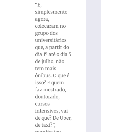
“E,
simplesmente
agora,
colocaram no
grupo dos
universitários
que, a partir do
dia 1º até o dia 5
de julho, não
tem mais
ônibus. O que é
isso? E quem
faz mestrado,
doutorado,
cursos
intensivos, vai
de que? De Uber,
de taxi?”,
manifestou