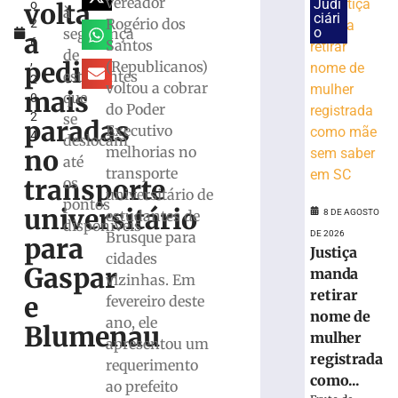
vereador
Judi
volta
o
Câmara
à
ciári
Rogério dos
2
entrega
o
segurança
a
6
Santos
seis
de
,
Títulos
pedir
(Republicanos)
estudantes
2
de
voltou a cobrar
mais
que
0
Cidadão
do Poder
2
se
Honorário
paradas
Executivo
4
deslocam
8
melhorias no
no
de
até
agosto
transporte
transporte
os
de
universitário de
2026
pontos
universitário
estudantes de
Ler
8 DE AGOSTO
disponíveis
Brusque para
mais
DE 2026
para
Justiça
cidades
»
Gaspar
manda
vizinhas. Em
retirar
e
fevereiro deste
STJ
nome de
ano, ele
decide
Blumenau
mulher
apresentou um
afastar
registrada
Marco
requerimento
como...
Buzzi
ao prefeito