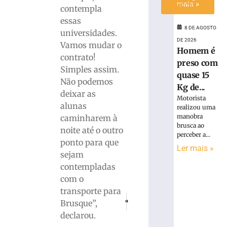
mais »
contempla
essas
8 DE AGOSTO
universidades.
DE 2026
Vamos mudar o
Homem é
contrato!
preso com
Simples assim.
quase 15
Não podemos
Kg de...
deixar as
Motorista
alunas
realizou uma
manobra
caminharem à
brusca ao
noite até o outro
perceber a...
ponto para que
Ler mais »
sejam
contempladas
com o
transporte para
PRÓXIMO
ANTERIOR
Brusque”,
Construção da barragem de Botuverá depe
SESI de Brusque lança programa 
declarou.