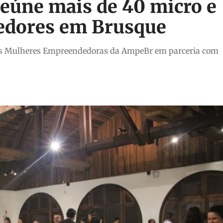
reúne mais de 40 micro e
dores em Brusque
o das Mulheres Empreendedoras da AmpeBr em parceria com