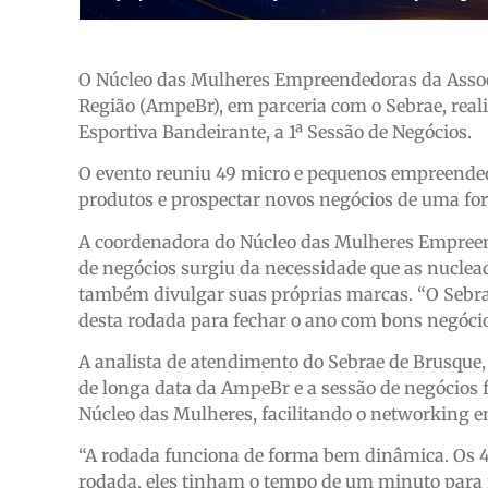
O Núcleo das Mulheres Empreendedoras da Assoc
Região (AmpeBr), em parceria com o Sebrae, reali
Esportiva Bandeirante, a 1ª Sessão de Negócios.
O evento reuniu 49 micro e pequenos empreended
produtos e prospectar novos negócios de uma fo
A coordenadora do Núcleo das Mulheres Empreen
de negócios surgiu da necessidade que as nucle
também divulgar suas próprias marcas. “O Sebra
desta rodada para fechar o ano com bons negócio
A analista de atendimento do Sebrae de Brusque,
de longa data da AmpeBr e a sessão de negócios f
Núcleo das Mulheres, facilitando o networking e
“A rodada funciona de forma bem dinâmica. Os 49
rodada, eles tinham o tempo de um minuto para f