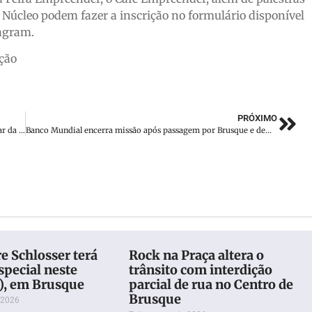
o Núcleo podem fazer a inscrição no formulário disponível
agram.
ção
PRÓXIMO
Audiência pública reúne entidades interessadas em participar da 1ª Semana Farroupilha de Brusque
Banco Mundial encerra missão após passagem por Brusque e demais municípios de SC
re Schlosser terá
Rock na Praça altera o
special neste
trânsito com interdição
8), em Brusque
parcial de rua no Centro de
Brusque
 2026