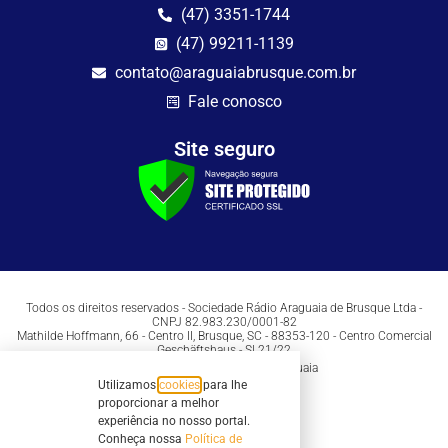
(47) 3351-1744
(47) 99211-1139
contato@araguaiabrusque.com.br
Fale conosco
Site seguro
Todos os direitos reservados - Sociedade Rádio Araguaia de Brusque Ltda -
CNPJ 82.983.230/0001-82
Mathilde Hoffmann, 66 - Centro II, Brusque, SC - 88353-120 - Centro Comercial
Geschäftshaus - Sl 21/22
Copyright © 2026 | Rádio Araguaia
Utilizamos
cookies
para lhe
proporcionar a melhor
experiência no nosso portal.
Conheça nossa
Política de