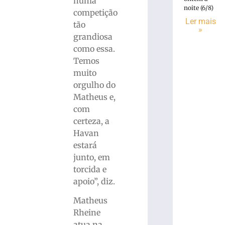
numa
noite (6/8)
competição
Ler mais
tão
»
grandiosa
como essa.
Temos
muito
orgulho do
Matheus e,
com
certeza, a
Havan
estará
junto, em
torcida e
apoio”, diz.
Matheus
Rheine
atua na