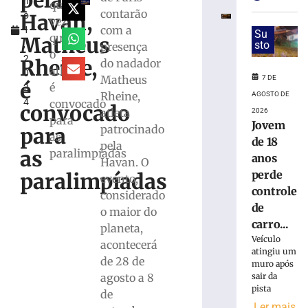
pela
h
Vôlei
quarta
contarão
Havan,
o
estreia
vez
com a
1
hoje
Su
que
Matheus
,
sto
presença
(7)
o
2
no
Rheine,
do nadador
atleta
0
Campeonato
Matheus
7 DE
é
é
2
Estadual
Rheine,
AGOSTO DE
4
convocado
convocado
7
atleta
2026
de
para
Jovem
patrocinado
agosto
para
as
de
de 18
pela
2026
as
paralimpíadas
anos
Havan. O
Ler
perde
paralimpíadas
evento,
mais
controle
considerado
»
de
o maior do
carro...
planeta,
Bruscão
Veículo
acontecerá
trabalha
atingiu um
de 28 de
organização
muro após
sair da
agosto a 8
defensiva
pista
e
de
Ler mais