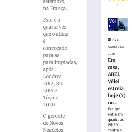
bola
setembro,
»
parada
na França.
antes
de
Esta é a
Vôl
duelo
ei
quarta vez
contra
que o atleta
o
é
7 DE
Maranhão
convocado
AGOSTO DE
7
para as
2026
de
Em
agosto
paralimpíadas,
de
casa,
2026
após
ABEL
Ler
Londres
Vôlei
mais
2012, Rio
estreia
»
2016 e
hoje (7)
Tóquio
no...
2020.
Caminhada
Equipe
do
entra em
O gerente
Dia
quadra às
de Novos
dos
19h30
Negócios
Pais
contra o...