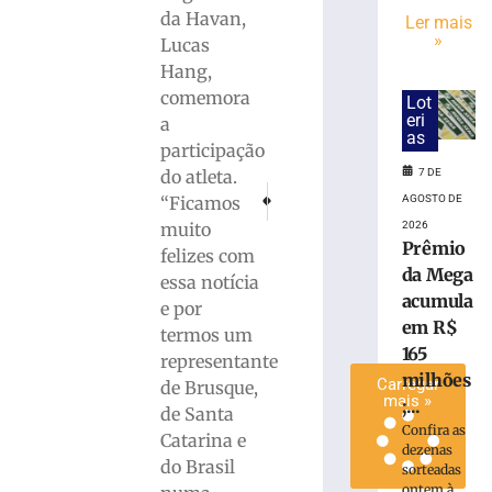
e
da Havan,
Ler mais
»
Passeios
Lucas
Ciclísticos
Hang,
mobilizam
comemora
Lot
Brusque
eri
a
neste
as
participação
sábado
7 DE
do atleta.
(8)
PRÓXIMO
ANTERIOR
AGOSTO DE
“Ficamos
7
Carro x Moto: Mulher é conduzida ao hosp
Faculdade São Luiz conta com um 
de
2026
muito
agosto
Prêmio
felizes com
de
da Mega
2026
essa notícia
Ler
acumula
e por
mais
em R$
termos um
»
165
representante
milhões
Carregar
de Brusque,
mais »
;...
de Santa
Confira as
Catarina e
dezenas
do Brasil
sorteadas
ontem à