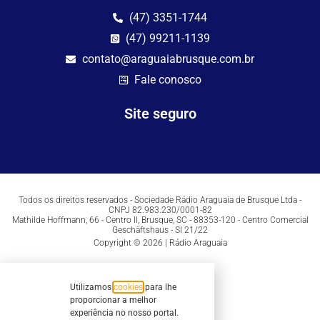
(47) 3351-1744
(47) 99211-1139
contato@araguaiabrusque.com.br
Fale conosco
Site seguro
Todos os direitos reservados - Sociedade Rádio Araguaia de Brusque Ltda -
CNPJ 82.983.230/0001-82
Mathilde Hoffmann, 66 - Centro II, Brusque, SC - 88353-120 - Centro Comercial
Geschäftshaus - Sl 21/22
Copyright © 2026 | Rádio Araguaia
Utilizamos
cookies
para lhe
proporcionar a melhor
experiência no nosso portal.