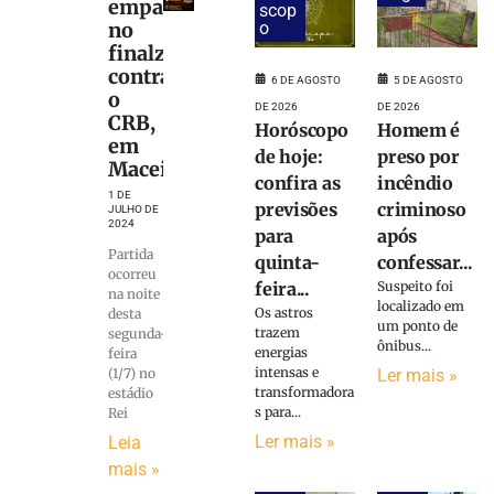
empate
scop
o
no
finalzinho
contra
6 DE AGOSTO
5 DE AGOSTO
o
DE 2026
DE 2026
CRB,
Horóscopo
Homem é
em
de hoje:
preso por
Maceió
confira as
incêndio
1 DE
previsões
criminoso
JULHO DE
2024
para
após
Partida
quinta-
confessar...
ocorreu
feira...
Suspeito foi
na noite
localizado em
Os astros
desta
um ponto de
trazem
segunda-
ônibus...
energias
feira
intensas e
Ler mais »
(1/7) no
transformadora
estádio
s para...
Rei
Ler mais »
Leia
mais »