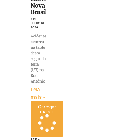
Nova
Brasília
1 DE
JULHO DE
2024
Acidente
ocorreu
na tarde
desta
segunda-
feira
(1/7) na
Rod.
Antônio
Leia
mais »
Carregar
mais »