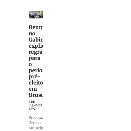
Reunião
no
Gabinete
explica
regras
para
o
período
pré-
eleitoral
em
Brusque
1 DE
JULHO DE
2024
Procurador
Geral do
Município