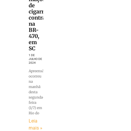
de
cigarros
contrabandeados
na
BR-
470,
em
SC
1 DE
JULHO DE
2024
Apreensão
ocorreu
na
manhã
desta
segunda-
feira
(1/7) em
Rio do
Leia
mais »