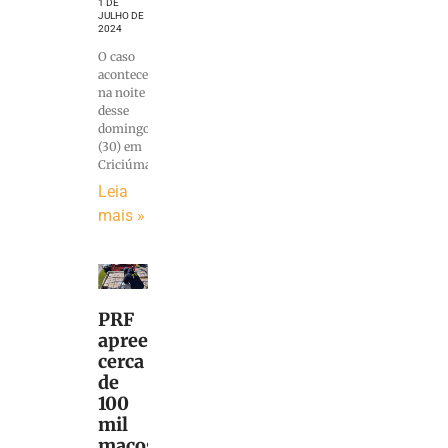
1 DE
JULHO DE
2024
O caso
aconteceu
na noite
desse
domingo
(30) em
Criciúma
Leia
mais »
PRF
apreende
cerca
de
100
mil
maços