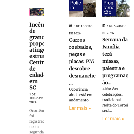
Políc
Prog
ia
rama
ção
Incêndio
5 DE AGOSTO
5 DE AGOSTO
de
DE 2026
DE 2026
grandes
Semana da
Carros
proporções
Família
roubados,
atinge
terá
peças e
estrutura no
missas,
placas: PM
Centro
de
palestra e
descobre
cidade
programaç
desmanche
em
ão...
...
SC
Além das
Ocorrência
celebrações,
ainda está em
1 DE
JULHO DE
tradicional
andamento
2024
Noite do Tortei
Ler mais »
Ocorrência
será...
foi
Ler mais »
registrada
nesta
segunda-