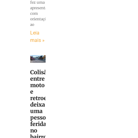
fez uma
apresentação
com
orientações
ao
Leia
mais »
Colisão
entre
moto
e
retroescavadeira
deixa
uma
pessoa
ferida,
no
bairro