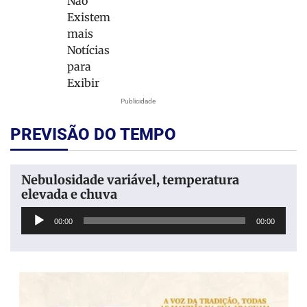
Não
Existem
mais
Notícias
para
Exibir
Publicidade
PREVISÃO DO TEMPO
Nebulosidade variável, temperatura
elevada e chuva
Tocador
00:00
00:00
de
áudio