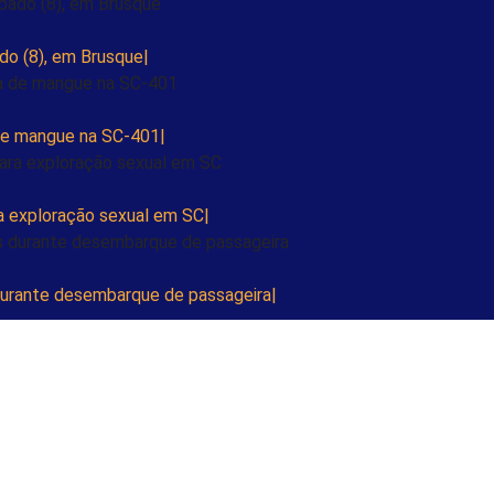
ado (8), em Brusque
 de mangue na SC-401
ra exploração sexual em SC
 durante desembarque de passageira