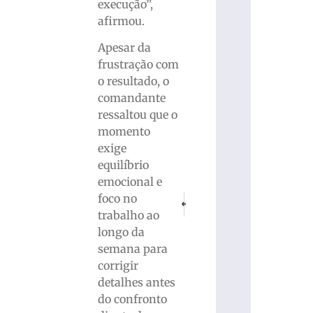
execução”,
afirmou.
Apesar da
frustração com
o resultado, o
comandante
ressaltou que o
momento
exige
equilíbrio
emocional e
foco no
PRÓXIMO
ANTERIOR
Big Band encanta público com repertór
Dengue: Anvisa cria grupo pa
trabalho ao
longo da
semana para
corrigir
detalhes antes
do confronto