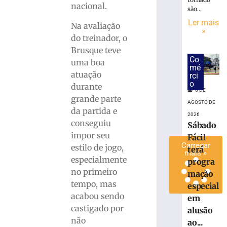
nacional.
adversário
são...
do
Ler mais
Na avaliação
Brasileiro
»
do treinador, o
Série
Brusque teve
C
Co
uma boa
5
mé
de
atuação
rci
agosto
o
durante
de
6 DE
2026
grande parte
AGOSTO DE
Ler
da partida e
2026
mais
conseguiu
Sábado
»
impor seu
Fácil
Carregar
estilo de jogo,
terá
mais »
especialmente
progra
no primeiro
mação
tempo, mas
especial
acabou sendo
em
castigado por
alusão
não
ao...