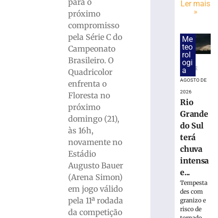
vão
para o
Ler mais
às
»
próximo
quartas
compromisso
da
pela Série C do
Me
Copa
teo
Campeonato
do
rol
Brasileiro. O
Brasil
ogi
6 DE
a
Quadricolor
6
de
AGOSTO DE
enfrenta o
agosto
2026
Floresta no
de
Rio
2026
próximo
Grande
Ler
domingo (21),
do Sul
mais
às 16h,
terá
»
novamente no
chuva
Estádio
intensa
Bruscão
Augusto Bauer
e...
trabalha
(Arena Simon)
Tempesta
de
em jogo válido
des com
olho
pela 11ª rodada
granizo e
no
risco de
da competição
próximo
tornado