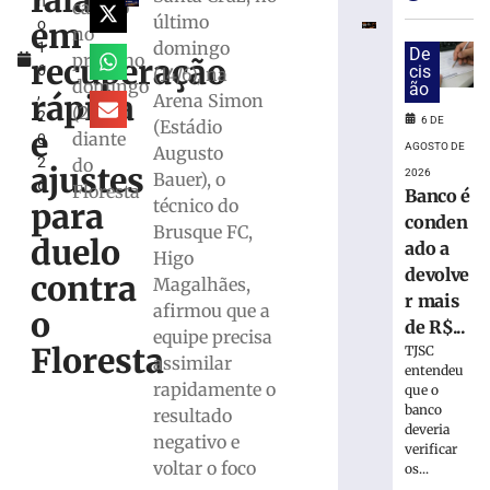
fala
h
das
campo
último
em
o
competições
no
domingo
1
durante
De
próximo
recuperação
6
cis
(14/6), na
Copa
domingo
ão
,
Feminina
rápida
Arena Simon
(21)
2
em
6 DE
(Estádio
e
diante
0
2027
AGOSTO DE
Augusto
2
do
ajustes
6
2026
Bauer), o
6
de
Floresta
Banco é
técnico do
agosto
para
conden
de
Brusque FC,
2026
duelo
ado a
Higo
Ler
devolve
contra
Magalhães,
mais
r mais
afirmou que a
»
o
de R$...
equipe precisa
Floresta
TJSC
assimilar
entendeu
Maiores
rapidamente o
que o
campeões,
banco
resultado
Cruzeiro
deveria
negativo e
e
verificar
Grêmio
voltar o foco
os...