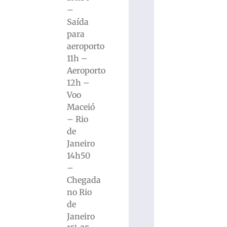
–
Saída
para
aeroporto
11h –
Aeroporto
12h –
Voo
Maceió
– Rio
de
Janeiro
14h50
–
Chegada
no Rio
de
Janeiro