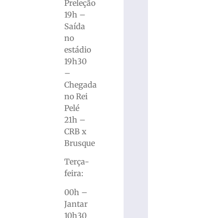
Preleção
19h –
Saída
no
estádio
19h30
–
Chegada
no Rei
Pelé
21h –
CRB x
Brusque
Terça-
feira:
00h –
Jantar
10h30