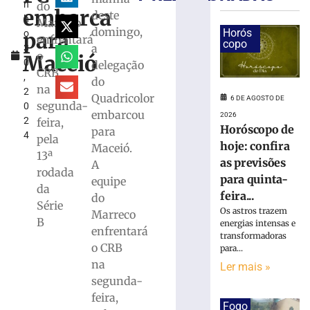
n
do
de
embarca
deste
h
olho
Marreco
domingo,
Horós
para
o
no
enfrentará
copo
a
3
próximo
o
Maceió
0
delegação
adversário
CRB
,
do
do
na
2
Brasileiro
Quadricolor
6 DE AGOSTO DE
segunda-
0
Série
embarcou
2026
2
feira,
C
Horóscopo de
para
4
pela
5
hoje: confira
Maceió.
de
13ª
agosto
as previsões
A
rodada
de
para quinta-
equipe
2026
da
feira...
do
Ler
Série
Os astros trazem
Marreco
mais
B
energias intensas e
enfrentará
»
transformadoras
o CRB
para...
na
Ler mais »
Guabiruba
segunda-
realiza
feira,
finais
Fogo