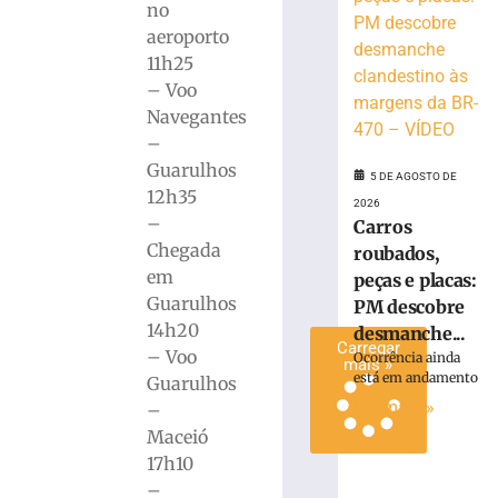
Brusque
no
distribuirá
aeroporto
R$
11h25
10
– Voo
mil
em
Navegantes
premiação
–
5
Guarulhos
5 DE AGOSTO DE
de
12h35
agosto
2026
de
–
Carros
2026
Chegada
roubados,
Ler
em
peças e placas:
mais
Guarulhos
PM descobre
»
14h20
desmanche...
Carregar
– Voo
Ocorrência ainda
mais »
está em andamento
Guarulhos
Ler mais »
–
Maceió
17h10
–