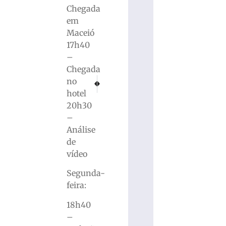
Chegada
em
Maceió
17h40
–
Chegada
PRÓXIMO
ANTERIOR
no
Prisões em flagrante por roubos são realizadas pela
Com -7,2ºC, SC tem temperatura mais baixa
hotel
20h30
–
Análise
de
vídeo
Segunda-
feira:
18h40
–