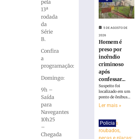
do
pela
Campeonato
13ª
Municipal
rodada
de
da
Futsal
5 DE AGOSTO DE
Série
neste
2026
B.
sábado
Homem é
5
preso por
Confira
de
incêndio
agosto
a
de
criminoso
programação:
2026
após
Ler
Domingo:
confessar...
mais
Suspeito foi
»
9h –
localizado em um
Saída
ponto de ônibus...
para
Ler mais »
17ª
Navegantes
Volta
Ciclística
10h25
Polícia
Cidade
–
de
Chegada