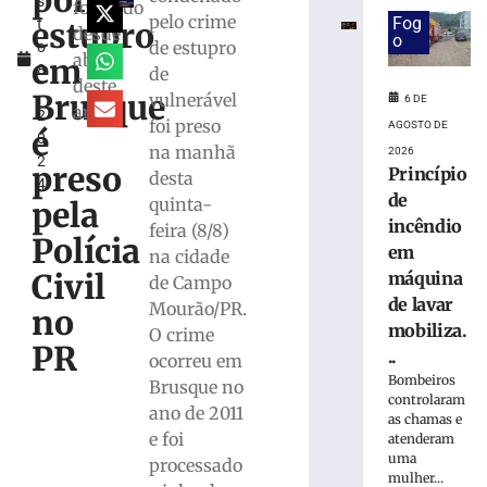
por
s
em
foragido
pelo crime
Fog
estupro
t
máquina
desde
o
de estupro
o
de
abril
em
8
de
lavar
deste
,
mobiliza
Brusque
vulnerável
6 DE
ano
2
Bombeiros,
foi preso
AGOSTO DE
é
0
em
na manhã
2026
2
Brusque
preso
Princípio
desta
4
6
de
quinta-
pela
de
incêndio
agosto
feira (8/8)
Polícia
de
em
na cidade
2026
Civil
máquina
de Campo
Ler
de lavar
Mourão/PR.
mais
no
mobiliza.
O crime
»
PR
..
ocorreu em
Bombeiros
Brusque no
Trabalhador
controlaram
ano de 2011
terceirizado
as chamas e
e foi
sofre
atenderam
uma
queda
processado
mulher...