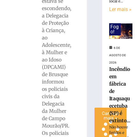
estava se
local e...
invadir
escondendo,
Ler mais »
restaurante
a Delegacia
às
de Proteção
margens
Fog
à Criança,
da
o!
BR-
ao
116
Adolescente,
6 DE
em
à Mulher e
Papanduva
AGOSTO DE
ao Idoso
2026
6
(DPCAMI)
de
Incêndio
agosto
de Brusque
em
de
informou
2026
fábrica
os policiais
Ler
de
civis da
mais
Itaquaqu
Delegacia
»
ecetuba
da Mulher
(SP) é
Carregar
de Campo
mais »
extinto...
Mourão/PR.
Não houve
Os policiais
feridos e