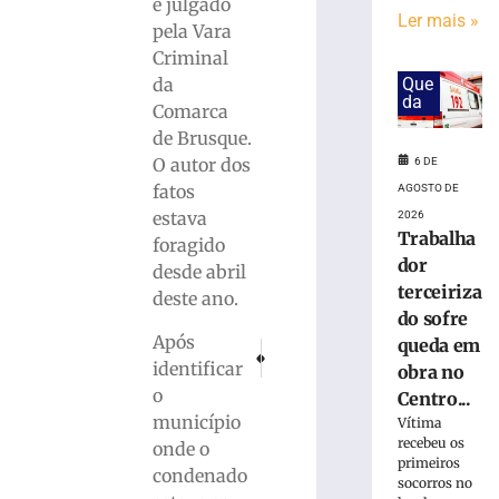
em
e julgado
Ler mais »
obra
pela Vara
no
Criminal
Centro
da
Que
Administrativo
da
Comarca
da
de Brusque.
Havan
em
O autor dos
6 DE
Brusque
fatos
AGOSTO DE
6
estava
2026
de
Trabalha
foragido
agosto
dor
de
desde abril
2026
terceiriza
deste ano.
Ler
do sofre
mais
Após
queda em
PRÓXIMO
ANTERIOR
»
identificar
Duas pessoas ficam feridas após colisão ent
Brasileiros ainda não sacaram R$ 8,
obra no
o
Centro...
município
Funcionária
Vítima
recebeu os
morre
onde o
primeiros
após
condenado
socorros no
ônibus