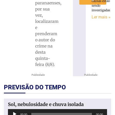
causas estão
paranaenses,
sendo
por sua
investigadas
vez,
Ler mais »
localizaram
e
prenderam
o autor do
crime na
desta
quinta-
feira (8/8).
Publicidade
Publicidade
PREVISÃO DO TEMPO
Sol, nebulosidade e chuva isolada
Tocador
00:00
00:00