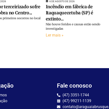
 2026
6 DE AGOSTO DE 2026
r terceirizado sofre
Incêndio em fábrica de
bra no Centro...
Itaquaquecetuba (SP) é
extinto...
s primeiros socorros no local
Não houve feridos e causas estão sendo
investigadas
Ler mais »
gação
Fale conosco
mos
(47) 3351-1744
ação
(47) 99211-1139
contato@araguaiabrusque