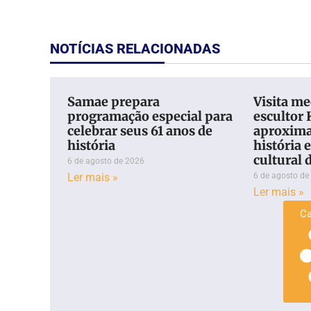
NOTÍCIAS RELACIONADAS
Samae prepara
Visita m
programação especial para
escultor
celebrar seus 61 anos de
aproxima
história
história 
cultural 
6 de agosto de 2026
Ler mais »
6 de agosto de
Ler mais »
Ca