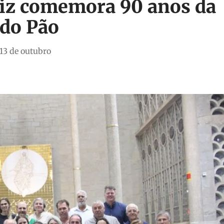
riz comemora 90 anos da
 do Pão
 13 de outubro