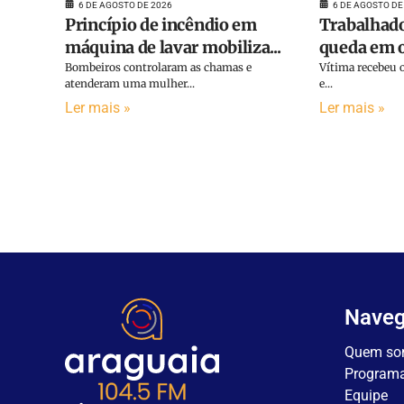
6 DE AGOSTO DE 2026
6 DE AGOSTO DE
Princípio de incêndio em
Trabalhado
máquina de lavar mobiliza...
queda em o
Bombeiros controlaram as chamas e
Vítima recebeu o
atenderam uma mulher...
e...
Ler mais »
Ler mais »
Nave
Quem so
Program
Equipe