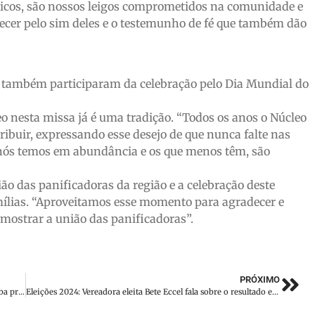
ólicos, são nossos leigos comprometidos na comunidade e
ecer pelo sim deles e o testemunho de fé que também dão
r também participaram da celebração pelo Dia Mundial do
o nesta missa já é uma tradição. “Todos os anos o Núcleo
tribuir, expressando esse desejo de que nunca falte nas
 nós temos em abundância e os que menos têm, são
ião das panificadoras da região e a celebração deste
mílias. “Aproveitamos esse momento para agradecer e
mostrar a união das panificadoras”.
PRÓXIMO
Caminhoneiro aciona a polícia após ter carga roubada e acaba preso no Norte de SC
Eleições 2024: Vereadora eleita Bete Eccel fala sobre o resultado e suas expectativas para o novo mandato